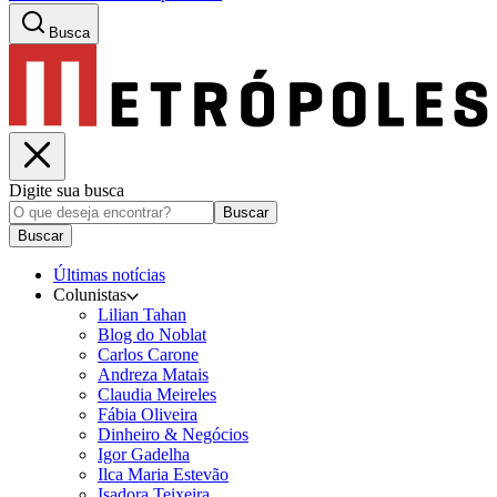
Busca
Digite sua busca
Buscar
Buscar
Últimas notícias
Colunistas
Lilian Tahan
Blog do Noblat
Carlos Carone
Andreza Matais
Claudia Meireles
Fábia Oliveira
Dinheiro & Negócios
Igor Gadelha
Ilca Maria Estevão
Isadora Teixeira