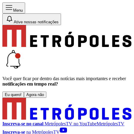
Menu
Ative nossas notificações
Você quer ficar por dentro das notícias mais importantes e receber
notificações em tempo real?
Eu quero!
Agora não
Inscreva-se no canal
MetrópolesTV no
YouTube
MetrópolesTV
Inscreva-se
na MetrópolesTV