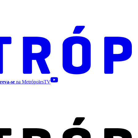
reva-se
na MetrópolesTV