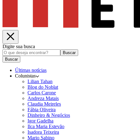
Digite sua busca
Buscar
Buscar
Últimas notícias
Colunistas
Lilian Tahan
Blog do Noblat
Carlos Carone
Andreza Matais
Claudia Meireles
Fábia Oliveira
Dinheiro & Negócios
Igor Gadelha
Ilca Maria Estevão
Isadora Teixeira
Mario Sabino