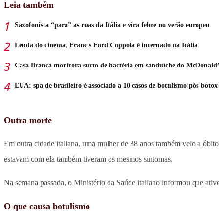
Leia também
Saxofonista “para” as ruas da Itália e vira febre no verão europeu
Lenda do cinema, Francis Ford Coppola é internado na Itália
Casa Branca monitora surto de bactéria em sanduíche do McDonald’
EUA: spa de brasileiro é associado a 10 casos de botulismo pós-botox
Outra morte
Em outra cidade italiana, uma mulher de 38 anos também veio a óbito
estavam com ela também tiveram os mesmos sintomas.
Na semana passada, o Ministério da Saúde italiano informou que ativo
O que causa botulismo