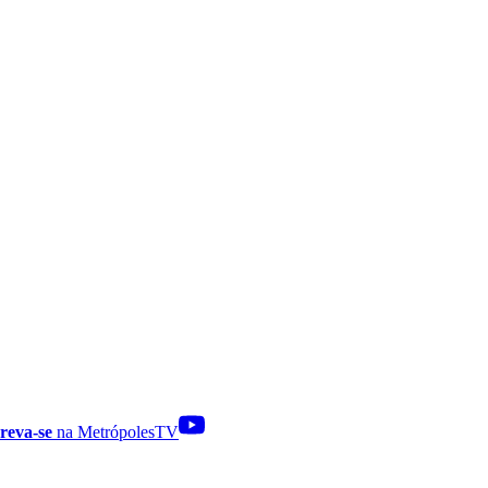
reva-se
na MetrópolesTV