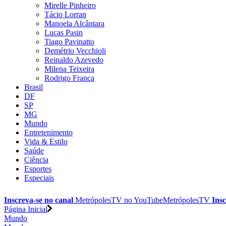
Mirelle Pinheiro
Tácio Lorran
Manoela Alcântara
Lucas Pasin
Tiago Pavinatto
Demétrio Vecchioli
Reinaldo Azevedo
Milena Teixeira
Rodrigo França
Brasil
DF
SP
MG
Mundo
Entretenimento
Vida & Estilo
Saúde
Ciência
Esportes
Especiais
Inscreva-se no canal
MetrópolesTV no
YouTube
MetrópolesTV
Insc
Página Inicial
Mundo