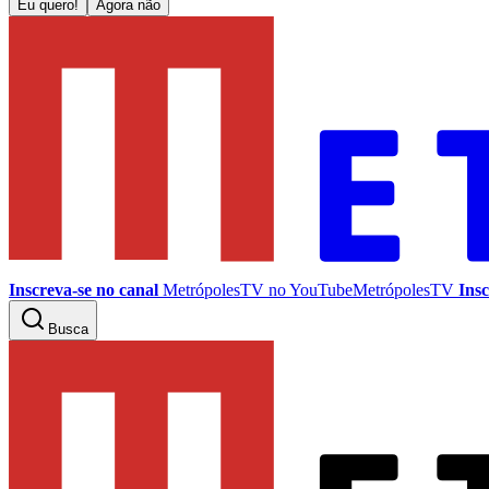
Eu quero!
Agora não
Inscreva-se no canal
MetrópolesTV no
YouTube
MetrópolesTV
Insc
Busca