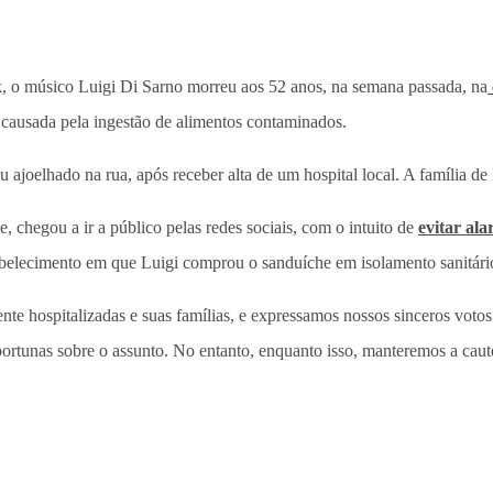
, o músico Luigi Di Sarno morreu aos 52 anos, na semana passada, na
 causada pela ingestão de alimentos contaminados.
ajoelhado na rua, após receber alta de um hospital local. A família de 
 chegou a ir a público pelas redes sociais, com o intuito de
evitar al
stabelecimento em que Luigi comprou o sanduíche em isolamento sanitár
te hospitalizadas e suas famílias, e expressamos nossos sinceros vot
rtunas sobre o assunto. No entanto, enquanto isso, manteremos a caute