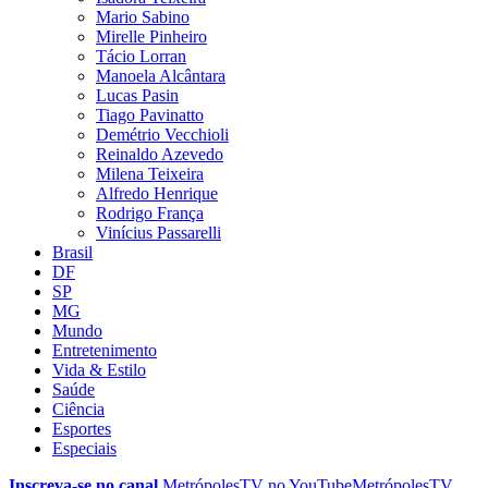
Mario Sabino
Mirelle Pinheiro
Tácio Lorran
Manoela Alcântara
Lucas Pasin
Tiago Pavinatto
Demétrio Vecchioli
Reinaldo Azevedo
Milena Teixeira
Alfredo Henrique
Rodrigo França
Vinícius Passarelli
Brasil
DF
SP
MG
Mundo
Entretenimento
Vida & Estilo
Saúde
Ciência
Esportes
Especiais
Inscreva-se no canal
MetrópolesTV no
YouTube
MetrópolesTV