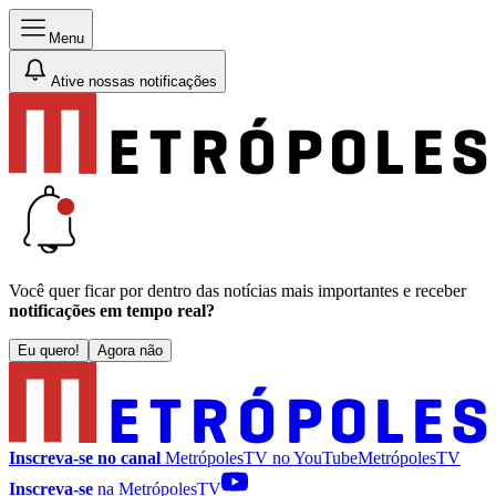
Menu
Ative nossas notificações
Você quer ficar por dentro das notícias mais importantes e receber
notificações em tempo real?
Eu quero!
Agora não
Inscreva-se no canal
MetrópolesTV no
YouTube
MetrópolesTV
Inscreva-se
na MetrópolesTV