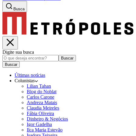
Busca
Digite sua busca
Buscar
Buscar
Últimas notícias
Colunistas
Lilian Tahan
Blog do Noblat
Carlos Carone
Andreza Matais
Claudia Meireles
Fábia Oliveira
Dinheiro & Negócios
Igor Gadelha
Ilca Maria Estevão
Isadora Teixeira