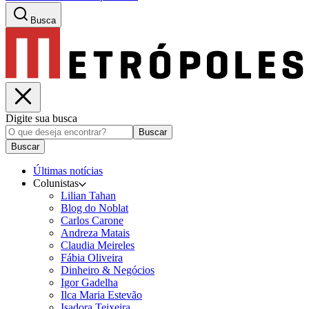
Busca
Digite sua busca
Buscar
Buscar
Últimas notícias
Colunistas
Lilian Tahan
Blog do Noblat
Carlos Carone
Andreza Matais
Claudia Meireles
Fábia Oliveira
Dinheiro & Negócios
Igor Gadelha
Ilca Maria Estevão
Isadora Teixeira