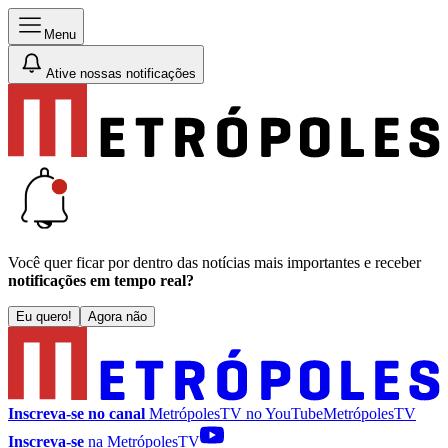
Menu
Ative nossas notificações
Você quer ficar por dentro das notícias mais importantes e receber
notificações em tempo real?
Eu quero!
Agora não
Inscreva-se no canal
MetrópolesTV no
YouTube
MetrópolesTV
Inscreva-se
na MetrópolesTV