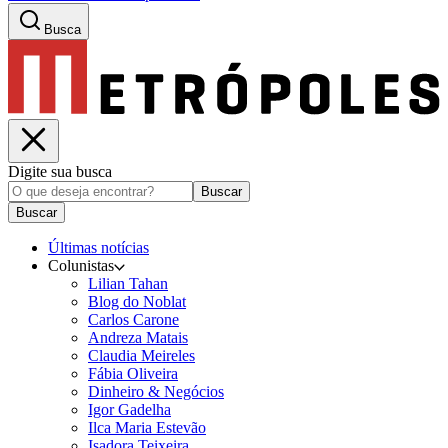
Busca
Digite sua busca
Buscar
Buscar
Últimas notícias
Colunistas
Lilian Tahan
Blog do Noblat
Carlos Carone
Andreza Matais
Claudia Meireles
Fábia Oliveira
Dinheiro & Negócios
Igor Gadelha
Ilca Maria Estevão
Isadora Teixeira