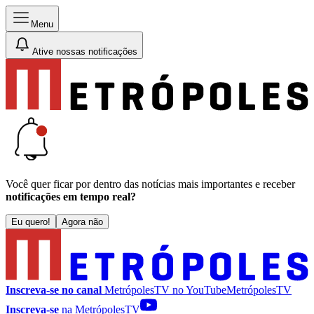
Menu
Ative nossas notificações
Você quer ficar por dentro das notícias mais importantes e receber
notificações em tempo real?
Eu quero!
Agora não
Inscreva-se no canal
MetrópolesTV no
YouTube
MetrópolesTV
Inscreva-se
na MetrópolesTV