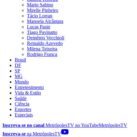
Mario Sabino
Mirelle Pinheiro
Tácio Lorran
Manoela Alcântara
Lucas Pasin
Tiago Pavinatto
Demétrio Vecchioli
Reinaldo Azevedo
Milena Teixeira
Rodrigo França
Brasil
DF
SP
MG
Mundo
Entretenimento
Vida & Estilo
Saúde
Ciência
Esportes
Especiais
Inscreva-se no canal
MetrópolesTV no
YouTube
MetrópolesTV
Inscreva-se
na MetrópolesTV