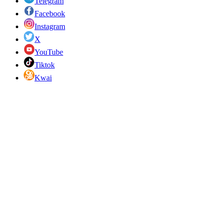
Telegram
Facebook
Instagram
X
YouTube
Tiktok
Kwai