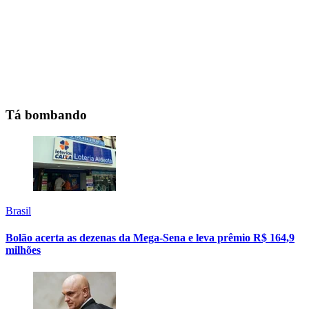
Tá bombando
Brasil
Bolão acerta as dezenas da Mega-Sena e leva prêmio R$ 164,9
milhões