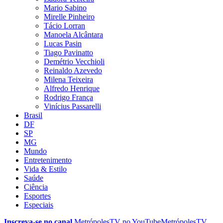
Mario Sabino
Mirelle Pinheiro
Tácio Lorran
Manoela Alcântara
Lucas Pasin
Tiago Pavinatto
Demétrio Vecchioli
Reinaldo Azevedo
Milena Teixeira
Alfredo Henrique
Rodrigo França
Vinícius Passarelli
Brasil
DF
SP
MG
Mundo
Entretenimento
Vida & Estilo
Saúde
Ciência
Esportes
Especiais
Inscreva-se no canal
MetrópolesTV no
YouTube
MetrópolesTV