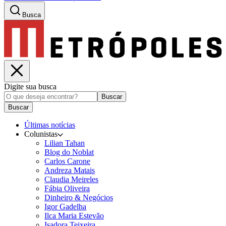
Busca
Digite sua busca
Buscar
Buscar
Últimas notícias
Colunistas
Lilian Tahan
Blog do Noblat
Carlos Carone
Andreza Matais
Claudia Meireles
Fábia Oliveira
Dinheiro & Negócios
Igor Gadelha
Ilca Maria Estevão
Isadora Teixeira