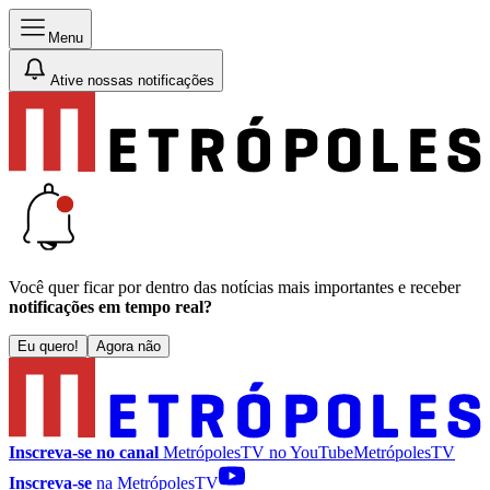
Menu
Ative nossas notificações
Você quer ficar por dentro das notícias mais importantes e receber
notificações em tempo real?
Eu quero!
Agora não
Inscreva-se no canal
MetrópolesTV no
YouTube
MetrópolesTV
Inscreva-se
na MetrópolesTV