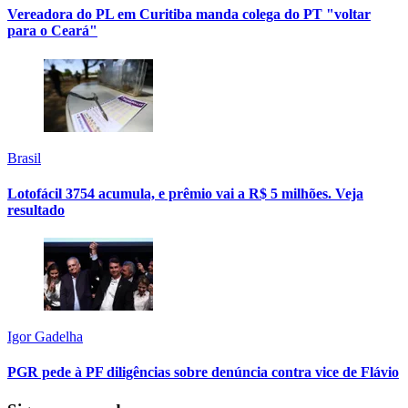
Vereadora do PL em Curitiba manda colega do PT "voltar
para o Ceará"
Brasil
Lotofácil 3754 acumula, e prêmio vai a R$ 5 milhões. Veja
resultado
Igor Gadelha
PGR pede à PF diligências sobre denúncia contra vice de Flávio