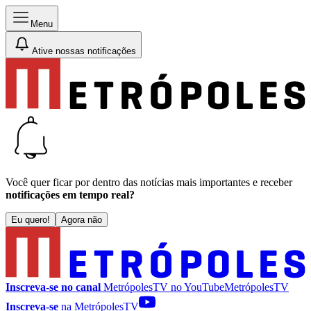
Menu
Ative nossas notificações
Você quer ficar por dentro das notícias mais importantes e receber
notificações em tempo real?
Eu quero!
Agora não
Inscreva-se no canal
MetrópolesTV no
YouTube
MetrópolesTV
Inscreva-se
na MetrópolesTV