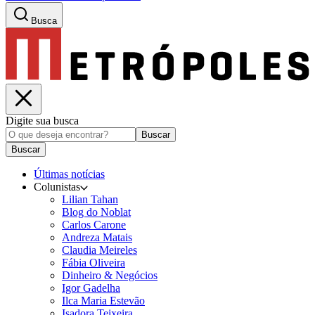
Busca
Digite sua busca
Buscar
Buscar
Últimas notícias
Colunistas
Lilian Tahan
Blog do Noblat
Carlos Carone
Andreza Matais
Claudia Meireles
Fábia Oliveira
Dinheiro & Negócios
Igor Gadelha
Ilca Maria Estevão
Isadora Teixeira