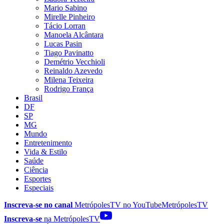
Mario Sabino
Mirelle Pinheiro
Tácio Lorran
Manoela Alcântara
Lucas Pasin
Tiago Pavinatto
Demétrio Vecchioli
Reinaldo Azevedo
Milena Teixeira
Rodrigo França
Brasil
DF
SP
MG
Mundo
Entretenimento
Vida & Estilo
Saúde
Ciência
Esportes
Especiais
Inscreva-se no canal
MetrópolesTV no
YouTube
MetrópolesTV
Inscreva-se
na MetrópolesTV