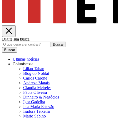
Digite sua busca
Buscar
Buscar
Últimas notícias
Colunistas
Lilian Tahan
Blog do Noblat
Carlos Carone
Andreza Matais
Claudia Meireles
Fábia Oliveira
Dinheiro & Negócios
Igor Gadelha
Ilca Maria Estevão
Isadora Teixeira
Mario Sabino