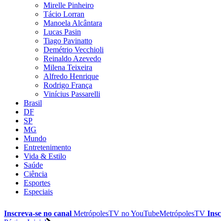
Mirelle Pinheiro
Tácio Lorran
Manoela Alcântara
Lucas Pasin
Tiago Pavinatto
Demétrio Vecchioli
Reinaldo Azevedo
Milena Teixeira
Alfredo Henrique
Rodrigo França
Vinícius Passarelli
Brasil
DF
SP
MG
Mundo
Entretenimento
Vida & Estilo
Saúde
Ciência
Esportes
Especiais
Inscreva-se no canal
MetrópolesTV no
YouTube
MetrópolesTV
Insc