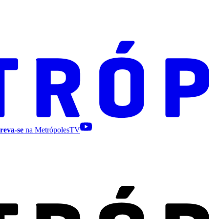
reva-se
na MetrópolesTV