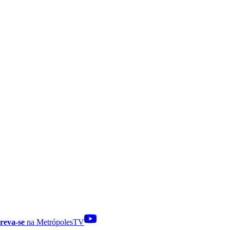
reva-se
na MetrópolesTV