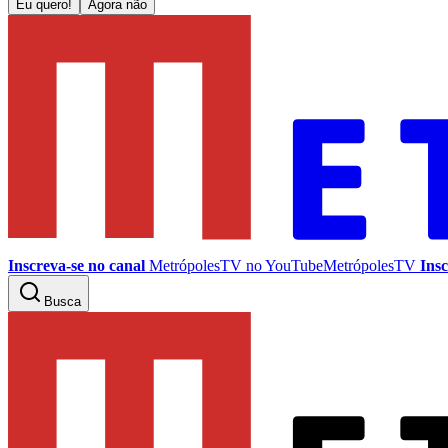
Eu quero!
Agora não
Inscreva-se no canal
MetrópolesTV no
YouTube
MetrópolesTV
Insc
Busca