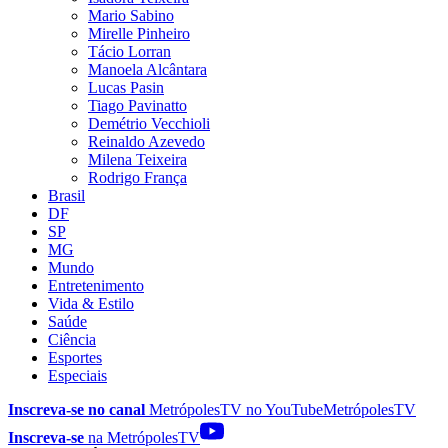
Mario Sabino
Mirelle Pinheiro
Tácio Lorran
Manoela Alcântara
Lucas Pasin
Tiago Pavinatto
Demétrio Vecchioli
Reinaldo Azevedo
Milena Teixeira
Rodrigo França
Brasil
DF
SP
MG
Mundo
Entretenimento
Vida & Estilo
Saúde
Ciência
Esportes
Especiais
Inscreva-se no canal
MetrópolesTV no
YouTube
MetrópolesTV
Inscreva-se
na MetrópolesTV