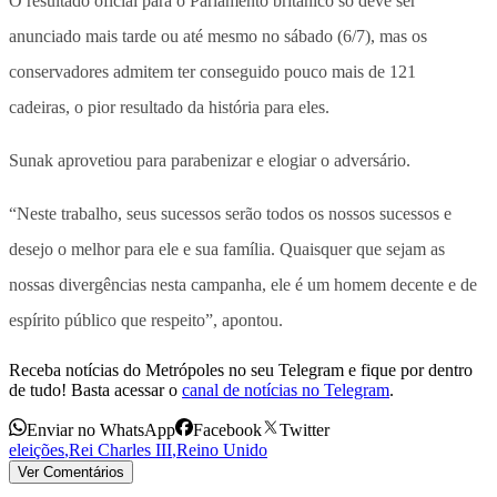
O resultado oficial para o Parlamento britânico só deve ser
anunciado mais tarde ou até mesmo no sábado (6/7), mas os
conservadores admitem ter conseguido pouco mais de 121
cadeiras, o pior resultado da história para eles.
Sunak aprovetiou para parabenizar e elogiar o adversário.
“Neste trabalho, seus sucessos serão todos os nossos sucessos e
desejo o melhor para ele e sua família. Quaisquer que sejam as
nossas divergências nesta campanha, ele é um homem decente e de
espírito público que respeito”, apontou.
Receba notícias do Metrópoles no seu Telegram e fique por dentro
de tudo! Basta acessar o
canal de notícias no Telegram
.
Enviar no WhatsApp
Facebook
Twitter
eleições
,
Rei Charles III
,
Reino Unido
Ver Comentários