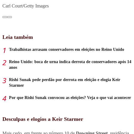
Carl Court/Getty Images
Leia também
Trabalhistas arrasam conservadores em eleições no Reino Unido
Reino Unido: boca de urna indica derrota de conservadores após 14
anos
Rishi Sunak pede perdão por derrota em eleição e elogia Keir
Starmer
Por que Rishi Sunak convocou as eleições? Veja o que vai acontecer
Desculpas e elogios a Keir Starmer
Mais cedo, em frente ao número 10 de
Downing Street
, residência