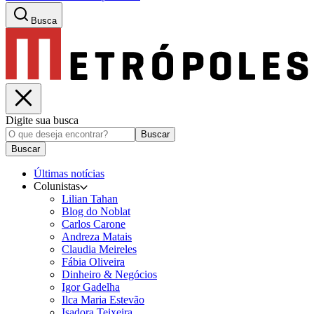
Busca
Digite sua busca
Buscar
Buscar
Últimas notícias
Colunistas
Lilian Tahan
Blog do Noblat
Carlos Carone
Andreza Matais
Claudia Meireles
Fábia Oliveira
Dinheiro & Negócios
Igor Gadelha
Ilca Maria Estevão
Isadora Teixeira