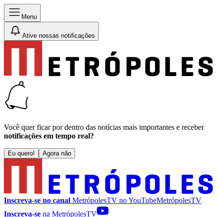
Menu
Ative nossas notificações
Você quer ficar por dentro das notícias mais importantes e receber
notificações em tempo real?
Eu quero!
Agora não
Inscreva-se no canal
MetrópolesTV no
YouTube
MetrópolesTV
Inscreva-se
na MetrópolesTV