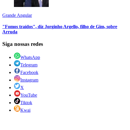
Grande Angular
"Fomos traídos", diz Jorginho Argello, filho de Gim, sobre
Arruda
Siga nossas redes
WhatsApp
Telegram
Facebook
Instagram
X
YouTube
Tiktok
Kwai