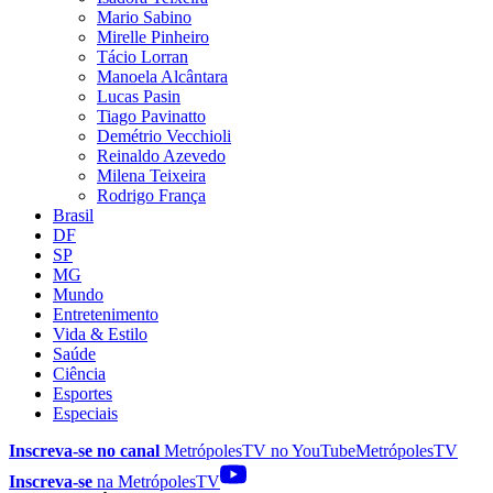
Mario Sabino
Mirelle Pinheiro
Tácio Lorran
Manoela Alcântara
Lucas Pasin
Tiago Pavinatto
Demétrio Vecchioli
Reinaldo Azevedo
Milena Teixeira
Rodrigo França
Brasil
DF
SP
MG
Mundo
Entretenimento
Vida & Estilo
Saúde
Ciência
Esportes
Especiais
Inscreva-se no canal
MetrópolesTV no
YouTube
MetrópolesTV
Inscreva-se
na MetrópolesTV