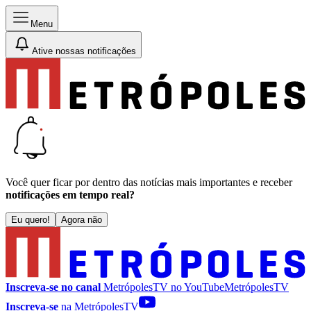
Menu
Ative nossas notificações
Você quer ficar por dentro das notícias mais importantes e receber
notificações em tempo real?
Eu quero!
Agora não
Inscreva-se no canal
MetrópolesTV no
YouTube
MetrópolesTV
Inscreva-se
na MetrópolesTV