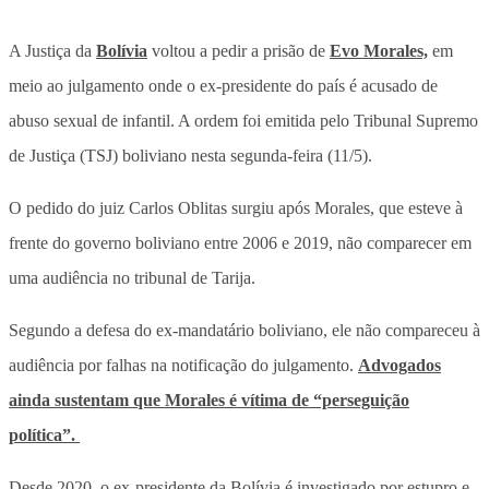
A Justiça da
Bolívia
voltou a pedir a prisão de
Evo Morales,
em
meio ao julgamento onde o ex-presidente do país é acusado de
abuso sexual de infantil. A ordem foi emitida pelo Tribunal Supremo
de Justiça (TSJ) boliviano nesta segunda-feira (11/5).
O pedido do juiz Carlos Oblitas surgiu após Morales, que esteve à
frente do governo boliviano entre 2006 e 2019, não comparecer em
uma audiência no tribunal de Tarija.
Segundo a defesa do ex-mandatário boliviano, ele não compareceu à
audiência por falhas na notificação do julgamento.
Advogados
ainda sustentam que Morales é vítima de “perseguição
política”.
Desde 2020, o ex-presidente da Bolívia é investigado por estupro e