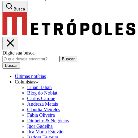
Busca
Digite sua busca
Buscar
Buscar
Últimas notícias
Colunistas
Lilian Tahan
Blog do Noblat
Carlos Carone
Andreza Matais
Claudia Meireles
Fábia Oliveira
Dinheiro & Negócios
Igor Gadelha
Ilca Maria Estevão
Isadora Teixeira