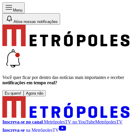
Menu
Ative nossas notificações
Você quer ficar por dentro das notícias mais importantes e receber
notificações em tempo real?
Eu quero!
Agora não
Inscreva-se no canal
MetrópolesTV no
YouTube
MetrópolesTV
Inscreva-se
na MetrópolesTV