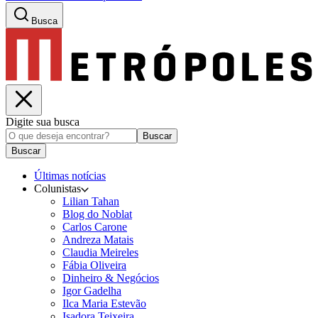
Busca
Digite sua busca
Buscar
Buscar
Últimas notícias
Colunistas
Lilian Tahan
Blog do Noblat
Carlos Carone
Andreza Matais
Claudia Meireles
Fábia Oliveira
Dinheiro & Negócios
Igor Gadelha
Ilca Maria Estevão
Isadora Teixeira