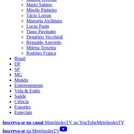
Mario Sabino
Mirelle Pinheiro
Tácio Lorran
Manoela Alcântara
Lucas Pasin
Tiago Pavinatto
Demétrio Vecchioli
Reinaldo Azevedo
Milena Teixeira
Rodrigo França
Brasil
DF
SP
MG
Mundo
Entretenimento
Vida & Estilo
Saúde
Ciência
Esportes
Especiais
Inscreva-se no canal
MetrópolesTV no
YouTube
MetrópolesTV
Inscreva-se
na MetrópolesTV