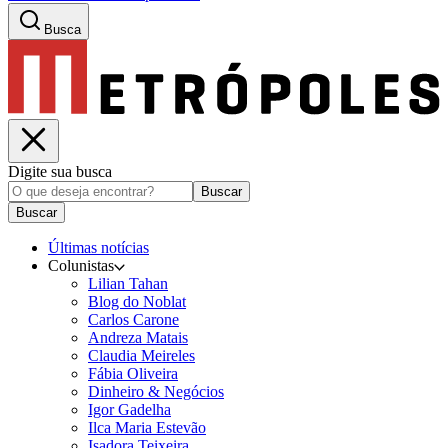
Busca
Digite sua busca
Buscar
Buscar
Últimas notícias
Colunistas
Lilian Tahan
Blog do Noblat
Carlos Carone
Andreza Matais
Claudia Meireles
Fábia Oliveira
Dinheiro & Negócios
Igor Gadelha
Ilca Maria Estevão
Isadora Teixeira