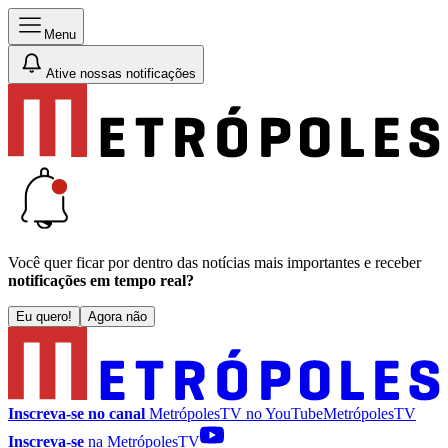
Menu
Ative nossas notificações
Você quer ficar por dentro das notícias mais importantes e receber
notificações em tempo real?
Eu quero!
Agora não
Inscreva-se no canal
MetrópolesTV no
YouTube
MetrópolesTV
Inscreva-se
na MetrópolesTV