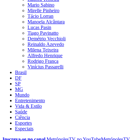
Mario Sabino
Mirelle Pinheiro
Tácio Lorran
Manoela Alcântara
Lucas Pasin
Tiago Pavinatto
Demétrio Vecchioli
Reinaldo Azevedo
Milena Teixeira
Alfredo Henrique
Rodrigo França
Vinícius Passarelli
Brasil
DF
SP
MG
Mundo
Entretenimento
Vida & Estilo
Saúde
Ciência
Esportes
Especiais
Inscreva-se no canal
MetrópolesTV no
YouTube
MetrópolesTV