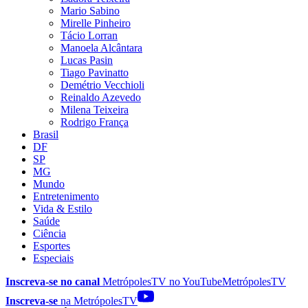
Mario Sabino
Mirelle Pinheiro
Tácio Lorran
Manoela Alcântara
Lucas Pasin
Tiago Pavinatto
Demétrio Vecchioli
Reinaldo Azevedo
Milena Teixeira
Rodrigo França
Brasil
DF
SP
MG
Mundo
Entretenimento
Vida & Estilo
Saúde
Ciência
Esportes
Especiais
Inscreva-se no canal
MetrópolesTV no
YouTube
MetrópolesTV
Inscreva-se
na MetrópolesTV