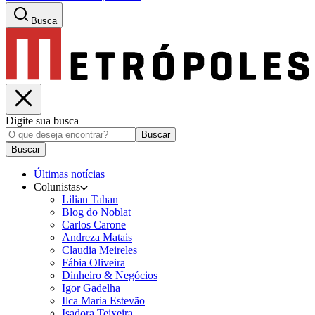
Busca
Digite sua busca
Buscar
Buscar
Últimas notícias
Colunistas
Lilian Tahan
Blog do Noblat
Carlos Carone
Andreza Matais
Claudia Meireles
Fábia Oliveira
Dinheiro & Negócios
Igor Gadelha
Ilca Maria Estevão
Isadora Teixeira