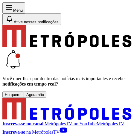
Menu
Ative nossas notificações
Você quer ficar por dentro das notícias mais importantes e receber
notificações em tempo real?
Eu quero!
Agora não
Inscreva-se no canal
MetrópolesTV no
YouTube
MetrópolesTV
Inscreva-se
na MetrópolesTV