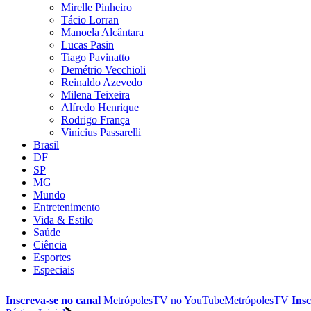
Mirelle Pinheiro
Tácio Lorran
Manoela Alcântara
Lucas Pasin
Tiago Pavinatto
Demétrio Vecchioli
Reinaldo Azevedo
Milena Teixeira
Alfredo Henrique
Rodrigo França
Vinícius Passarelli
Brasil
DF
SP
MG
Mundo
Entretenimento
Vida & Estilo
Saúde
Ciência
Esportes
Especiais
Inscreva-se no canal
MetrópolesTV no
YouTube
MetrópolesTV
Insc