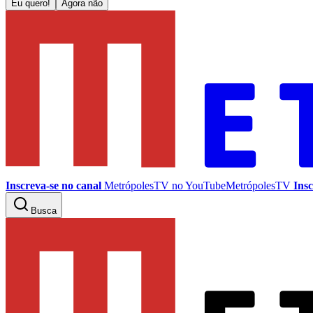
Eu quero!
Agora não
Inscreva-se no canal
MetrópolesTV no
YouTube
MetrópolesTV
Insc
Busca