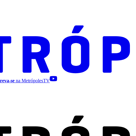
reva-se
na MetrópolesTV