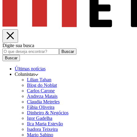
Digite sua busca
Buscar
Buscar
Últimas notícias
Colunistas
Lilian Tahan
Blog do Noblat
Carlos Carone
Andreza Matais
Claudia Meireles
Fábia Oliveira
Dinheiro & Negócios
Igor Gadelha
Ilca Maria Estevão
Isadora Teixeira
Mario Sabino