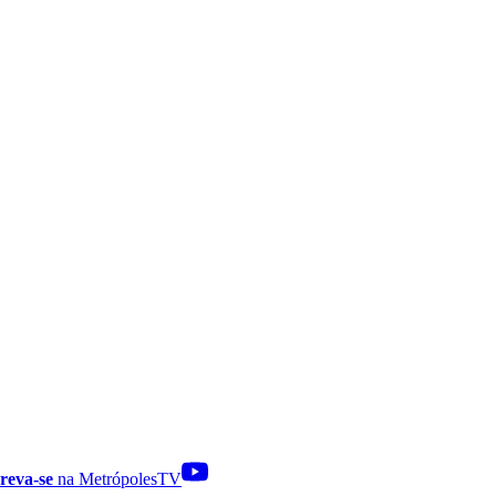
reva-se
na MetrópolesTV