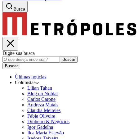
Busca
Digite sua busca
Buscar
Buscar
Últimas notícias
Colunistas
Lilian Tahan
Blog do Noblat
Carlos Carone
Andreza Matais
Claudia Meireles
Fábia Oliveira
Dinheiro & Negócios
Igor Gadelha
Ilca Maria Estevão
Isadora Teixeira