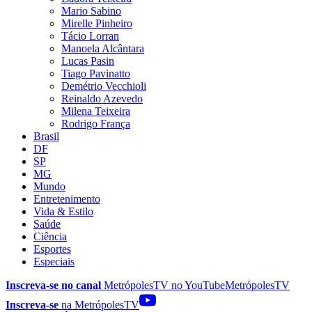
Mario Sabino
Mirelle Pinheiro
Tácio Lorran
Manoela Alcântara
Lucas Pasin
Tiago Pavinatto
Demétrio Vecchioli
Reinaldo Azevedo
Milena Teixeira
Rodrigo França
Brasil
DF
SP
MG
Mundo
Entretenimento
Vida & Estilo
Saúde
Ciência
Esportes
Especiais
Inscreva-se no canal
MetrópolesTV no
YouTube
MetrópolesTV
Inscreva-se
na MetrópolesTV