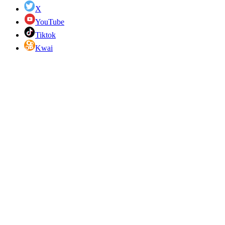
X
YouTube
Tiktok
Kwai