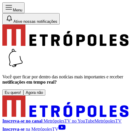
Menu
Ative nossas notificações
Você quer ficar por dentro das notícias mais importantes e receber
notificações em tempo real?
Eu quero!
Agora não
Inscreva-se no canal
MetrópolesTV no
YouTube
MetrópolesTV
Inscreva-se
na MetrópolesTV