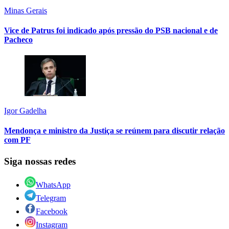
Minas Gerais
Vice de Patrus foi indicado após pressão do PSB nacional e de
Pacheco
Igor Gadelha
Mendonça e ministro da Justiça se reúnem para discutir relação
com PF
Siga nossas redes
WhatsApp
Telegram
Facebook
Instagram