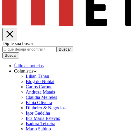
Digite sua busca
Buscar
Buscar
Últimas notícias
Colunistas
Lilian Tahan
Blog do Noblat
Carlos Carone
Andreza Matais
Claudia Meireles
Fábia Oliveira
Dinheiro & Negócios
Igor Gadelha
Ilca Maria Estevão
Isadora Teixeira
Mario Sabino