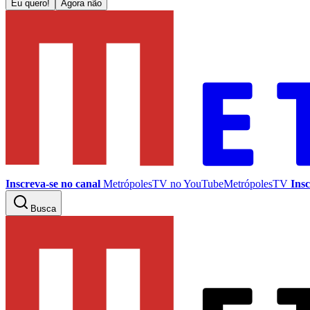
Eu quero!
Agora não
Inscreva-se no canal
MetrópolesTV no
YouTube
MetrópolesTV
Insc
Busca