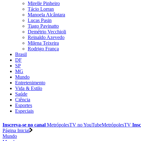
Mirelle Pinheiro
Tácio Lorran
Manoela Alcântara
Lucas Pasin
Tiago Pavinatto
Demétrio Vecchioli
Reinaldo Azevedo
Milena Teixeira
Rodrigo França
Brasil
DF
SP
MG
Mundo
Entretenimento
Vida & Estilo
Saúde
Ciência
Esportes
Especiais
Inscreva-se no canal
MetrópolesTV no
YouTube
MetrópolesTV
Insc
Página Inicial
Mundo