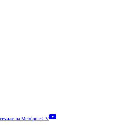
reva-se
na MetrópolesTV