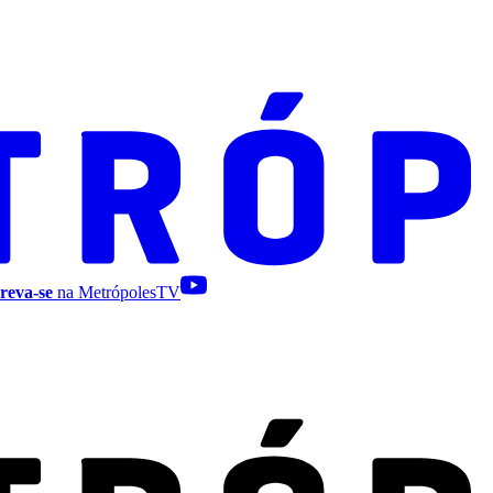
reva-se
na MetrópolesTV