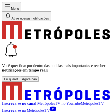
Menu
Ative nossas notificações
Você quer ficar por dentro das notícias mais importantes e receber
notificações em tempo real?
Eu quero!
Agora não
Inscreva-se no canal
MetrópolesTV no
YouTube
MetrópolesTV
Inscreva-se
na MetrópolesTV