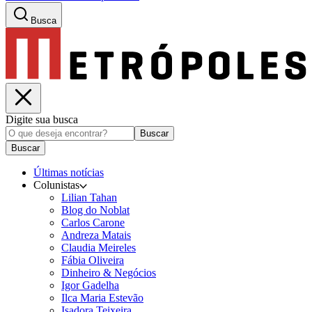
Busca
Digite sua busca
Buscar
Buscar
Últimas notícias
Colunistas
Lilian Tahan
Blog do Noblat
Carlos Carone
Andreza Matais
Claudia Meireles
Fábia Oliveira
Dinheiro & Negócios
Igor Gadelha
Ilca Maria Estevão
Isadora Teixeira