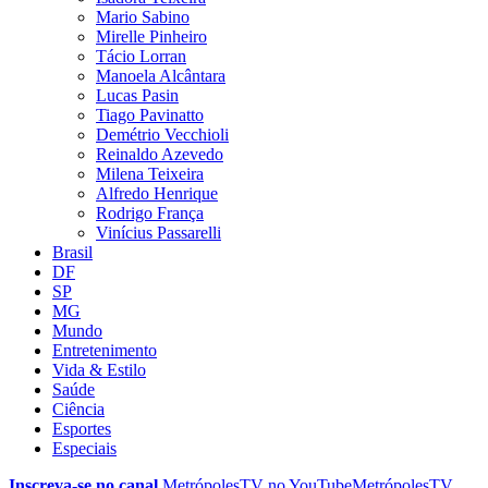
Mario Sabino
Mirelle Pinheiro
Tácio Lorran
Manoela Alcântara
Lucas Pasin
Tiago Pavinatto
Demétrio Vecchioli
Reinaldo Azevedo
Milena Teixeira
Alfredo Henrique
Rodrigo França
Vinícius Passarelli
Brasil
DF
SP
MG
Mundo
Entretenimento
Vida & Estilo
Saúde
Ciência
Esportes
Especiais
Inscreva-se no canal
MetrópolesTV no
YouTube
MetrópolesTV