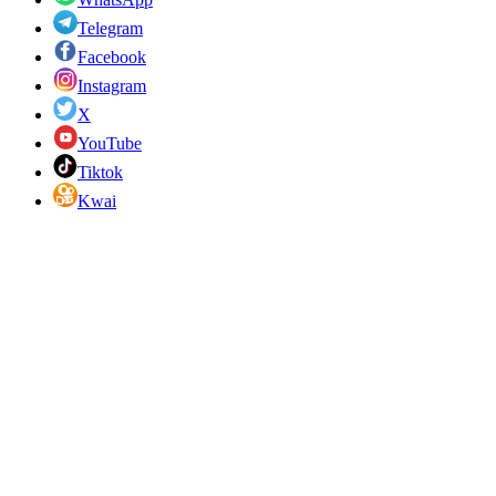
Telegram
Facebook
Instagram
X
YouTube
Tiktok
Kwai