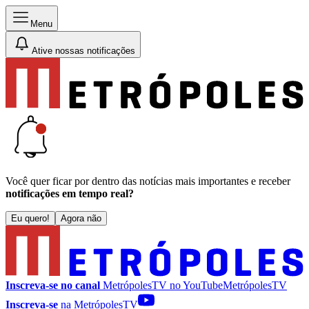
Menu
Ative nossas notificações
Você quer ficar por dentro das notícias mais importantes e receber
notificações em tempo real?
Eu quero!
Agora não
Inscreva-se no canal
MetrópolesTV no
YouTube
MetrópolesTV
Inscreva-se
na MetrópolesTV