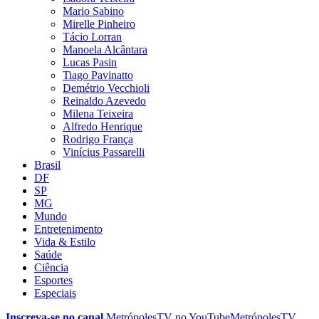
Mario Sabino
Mirelle Pinheiro
Tácio Lorran
Manoela Alcântara
Lucas Pasin
Tiago Pavinatto
Demétrio Vecchioli
Reinaldo Azevedo
Milena Teixeira
Alfredo Henrique
Rodrigo França
Vinícius Passarelli
Brasil
DF
SP
MG
Mundo
Entretenimento
Vida & Estilo
Saúde
Ciência
Esportes
Especiais
Inscreva-se no canal
MetrópolesTV no
YouTube
MetrópolesTV