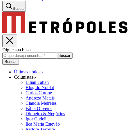
Busca
Digite sua busca
Buscar
Buscar
Últimas notícias
Colunistas
Lilian Tahan
Blog do Noblat
Carlos Carone
Andreza Matais
Claudia Meireles
Fábia Oliveira
Dinheiro & Negócios
Igor Gadelha
Ilca Maria Estevão
Isadora Teixeira