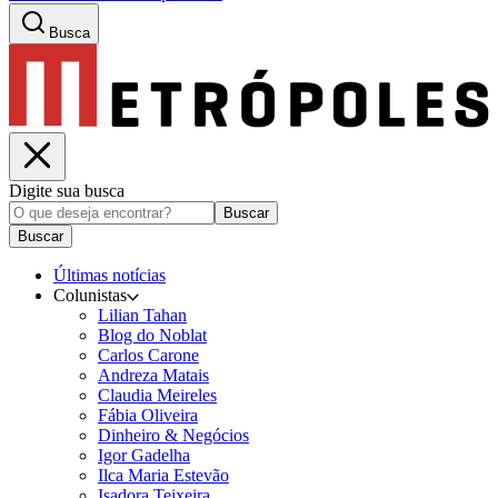
Busca
Digite sua busca
Buscar
Buscar
Últimas notícias
Colunistas
Lilian Tahan
Blog do Noblat
Carlos Carone
Andreza Matais
Claudia Meireles
Fábia Oliveira
Dinheiro & Negócios
Igor Gadelha
Ilca Maria Estevão
Isadora Teixeira