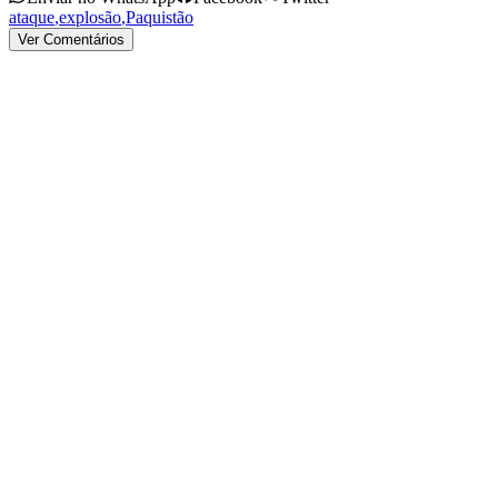
ataque
,
explosão
,
Paquistão
Ver Comentários