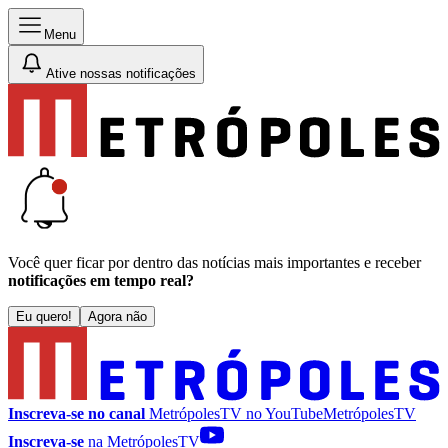
Menu
Ative nossas notificações
Você quer ficar por dentro das notícias mais importantes e receber
notificações em tempo real?
Eu quero!
Agora não
Inscreva-se no canal
MetrópolesTV no
YouTube
MetrópolesTV
Inscreva-se
na MetrópolesTV