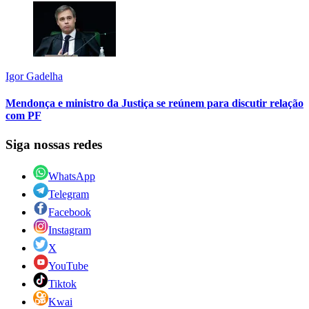
Igor Gadelha
Mendonça e ministro da Justiça se reúnem para discutir relação
com PF
Siga nossas redes
WhatsApp
Telegram
Facebook
Instagram
X
YouTube
Tiktok
Kwai