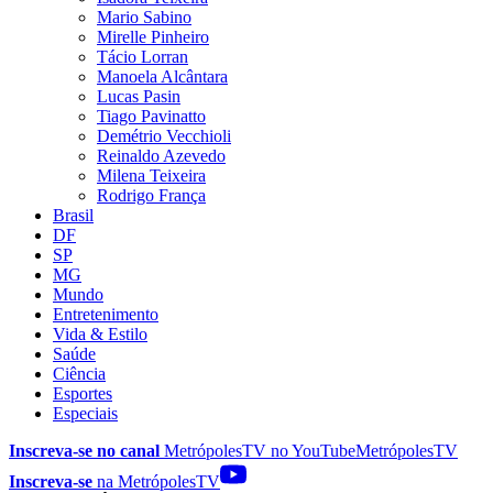
Mario Sabino
Mirelle Pinheiro
Tácio Lorran
Manoela Alcântara
Lucas Pasin
Tiago Pavinatto
Demétrio Vecchioli
Reinaldo Azevedo
Milena Teixeira
Rodrigo França
Brasil
DF
SP
MG
Mundo
Entretenimento
Vida & Estilo
Saúde
Ciência
Esportes
Especiais
Inscreva-se no canal
MetrópolesTV no
YouTube
MetrópolesTV
Inscreva-se
na MetrópolesTV