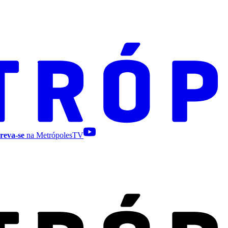
reva-se
na MetrópolesTV