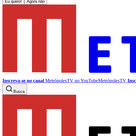
Eu quero!
Agora não
Inscreva-se no canal
MetrópolesTV no
YouTube
MetrópolesTV
Insc
Busca