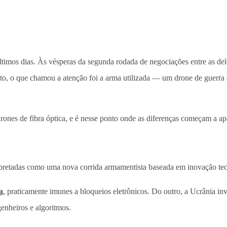
ltimos dias. Às vésperas da segunda rodada de negociações entre as de
anto, o que chamou a atenção foi a arma utilizada — um drone de guerra
rones de fibra óptica, e é nesse ponto onde as diferenças começam a ap
erpretadas como uma nova corrida armamentista baseada em inovação te
a
, praticamente imunes a bloqueios eletrônicos. Do outro, a Ucrânia in
genheiros e algoritmos.