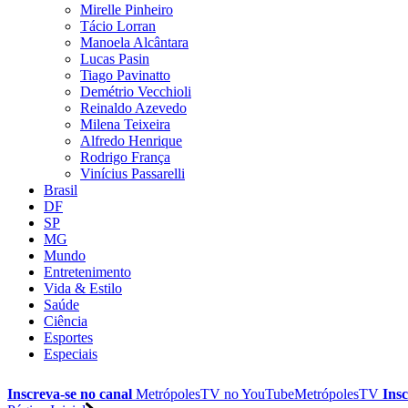
Mirelle Pinheiro
Tácio Lorran
Manoela Alcântara
Lucas Pasin
Tiago Pavinatto
Demétrio Vecchioli
Reinaldo Azevedo
Milena Teixeira
Alfredo Henrique
Rodrigo França
Vinícius Passarelli
Brasil
DF
SP
MG
Mundo
Entretenimento
Vida & Estilo
Saúde
Ciência
Esportes
Especiais
Inscreva-se no canal
MetrópolesTV no
YouTube
MetrópolesTV
Insc