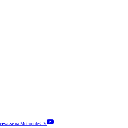
reva-se
na MetrópolesTV