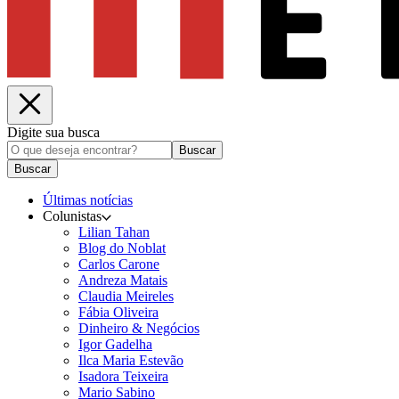
Digite sua busca
Buscar
Buscar
Últimas notícias
Colunistas
Lilian Tahan
Blog do Noblat
Carlos Carone
Andreza Matais
Claudia Meireles
Fábia Oliveira
Dinheiro & Negócios
Igor Gadelha
Ilca Maria Estevão
Isadora Teixeira
Mario Sabino