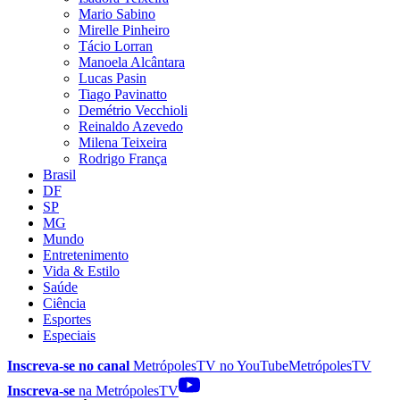
Mario Sabino
Mirelle Pinheiro
Tácio Lorran
Manoela Alcântara
Lucas Pasin
Tiago Pavinatto
Demétrio Vecchioli
Reinaldo Azevedo
Milena Teixeira
Rodrigo França
Brasil
DF
SP
MG
Mundo
Entretenimento
Vida & Estilo
Saúde
Ciência
Esportes
Especiais
Inscreva-se no canal
MetrópolesTV no
YouTube
MetrópolesTV
Inscreva-se
na MetrópolesTV