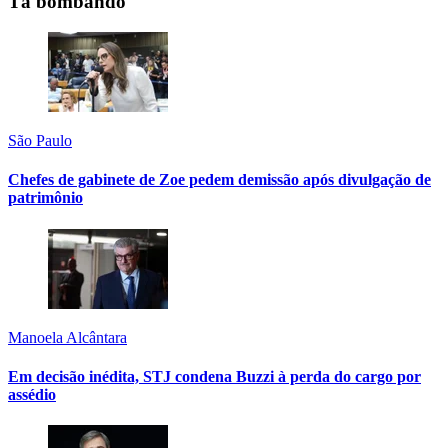
Tá bombando
São Paulo
Chefes de gabinete de Zoe pedem demissão após divulgação de
patrimônio
Manoela Alcântara
Em decisão inédita, STJ condena Buzzi à perda do cargo por
assédio