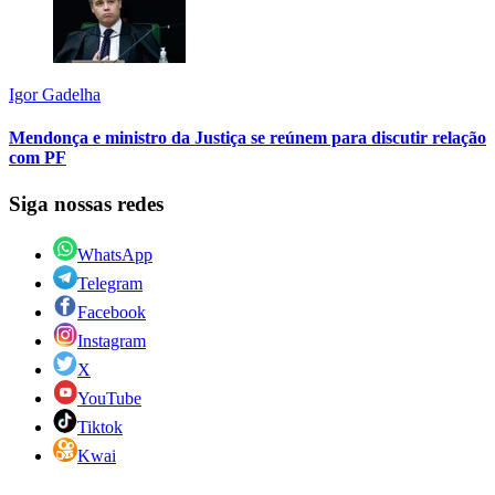
Igor Gadelha
Mendonça e ministro da Justiça se reúnem para discutir relação
com PF
Siga nossas redes
WhatsApp
Telegram
Facebook
Instagram
X
YouTube
Tiktok
Kwai