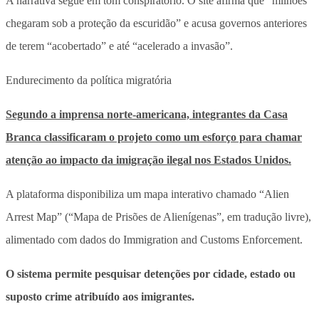
A narrativa segue em tom conspiratório. O site afirma que “milhões
chegaram sob a proteção da escuridão” e acusa governos anteriores
de terem “acobertado” e até “acelerado a invasão”.
Endurecimento da política migratória
Segundo a imprensa norte-americana, integrantes da Casa
Branca classificaram o projeto como um esforço para chamar
atenção ao impacto da imigração ilegal nos Estados Unidos.
A plataforma disponibiliza um mapa interativo chamado “Alien
Arrest Map” (“Mapa de Prisões de Alienígenas”, em tradução livre),
alimentado com dados do Immigration and Customs Enforcement.
O sistema permite pesquisar detenções por cidade, estado ou
suposto crime atribuído aos imigrantes.