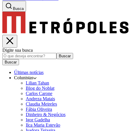
Busca
Digite sua busca
Buscar
Buscar
Últimas notícias
Colunistas
Lilian Tahan
Blog do Noblat
Carlos Carone
Andreza Matais
Claudia Meireles
Fábia Oliveira
Dinheiro & Negócios
Igor Gadelha
Ilca Maria Estevão
Isadora Teixeira