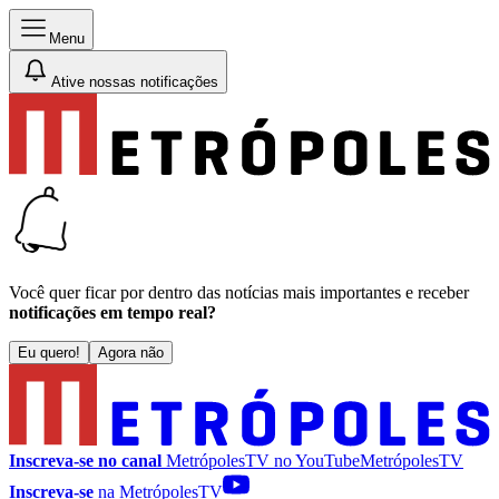
Menu
Ative nossas notificações
Você quer ficar por dentro das notícias mais importantes e receber
notificações em tempo real?
Eu quero!
Agora não
Inscreva-se no canal
MetrópolesTV no
YouTube
MetrópolesTV
Inscreva-se
na MetrópolesTV