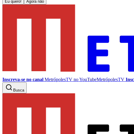
Eu quero!
Agora não
Inscreva-se no canal
MetrópolesTV no
YouTube
MetrópolesTV
Insc
Busca