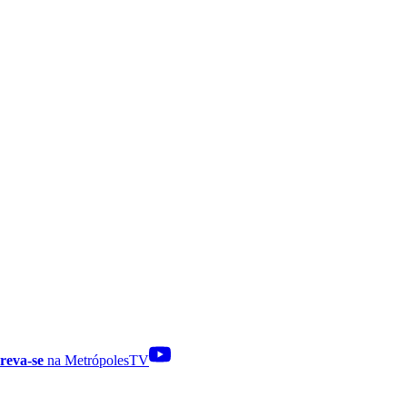
reva-se
na MetrópolesTV