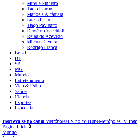
Mirelle Pinheiro
Tácio Lorran
Manoela Alcântara
Lucas Pasin
Tiago Pavinatto
Demétrio Vecchioli
Reinaldo Azevedo
Milena Teixeira
Rodrigo França
Brasil
DF
SP
MG
Mundo
Entretenimento
Vida & Estilo
Saúde
Ciência
Esportes
Especiais
Inscreva-se no canal
MetrópolesTV no
YouTube
MetrópolesTV
Insc
Página Inicial
Mundo