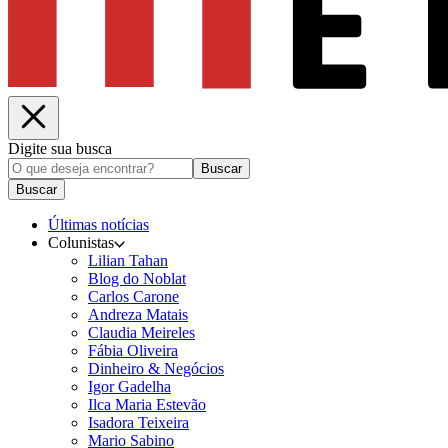
Digite sua busca
Buscar
Buscar
Últimas notícias
Colunistas
Lilian Tahan
Blog do Noblat
Carlos Carone
Andreza Matais
Claudia Meireles
Fábia Oliveira
Dinheiro & Negócios
Igor Gadelha
Ilca Maria Estevão
Isadora Teixeira
Mario Sabino