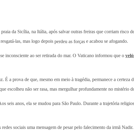
raia da Sicília, na Itália, após salvar outras freiras que corriam risco
 resgatá-las, mas logo depois
perdeu as forças
e acabou se afogando.
a-se inconsciente ao ser retirada do mar. O Vaticano informou que o
veló
uz. É a prova de que, mesmo em meio à tragédia, permanece a certeza 
da que escolheu não ser rasa, mas mergulhar profundamente no mistério
s seis anos, ela se mudou para São Paulo. Durante a trajetória religiosa
s redes sociais uma mensagem de pesar pelo falecimento da irmã Nadir.