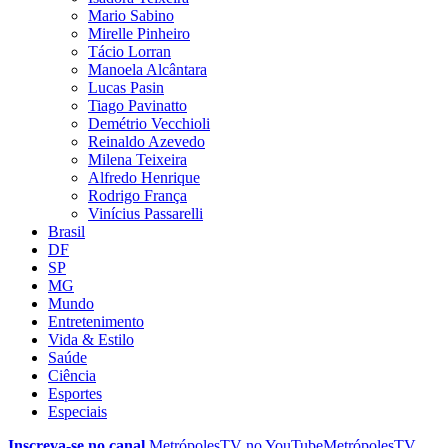
Mario Sabino
Mirelle Pinheiro
Tácio Lorran
Manoela Alcântara
Lucas Pasin
Tiago Pavinatto
Demétrio Vecchioli
Reinaldo Azevedo
Milena Teixeira
Alfredo Henrique
Rodrigo França
Vinícius Passarelli
Brasil
DF
SP
MG
Mundo
Entretenimento
Vida & Estilo
Saúde
Ciência
Esportes
Especiais
Inscreva-se no canal
MetrópolesTV no
YouTube
MetrópolesTV