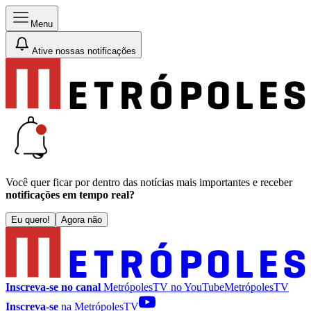
Menu
Ative nossas notificações
Você quer ficar por dentro das notícias mais importantes e receber
notificações em tempo real?
Eu quero!
Agora não
Inscreva-se no canal
MetrópolesTV no
YouTube
MetrópolesTV
Inscreva-se
na MetrópolesTV