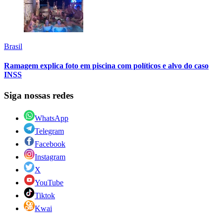
Brasil
Ramagem explica foto em piscina com políticos e alvo do caso
INSS
Siga nossas redes
WhatsApp
Telegram
Facebook
Instagram
X
YouTube
Tiktok
Kwai