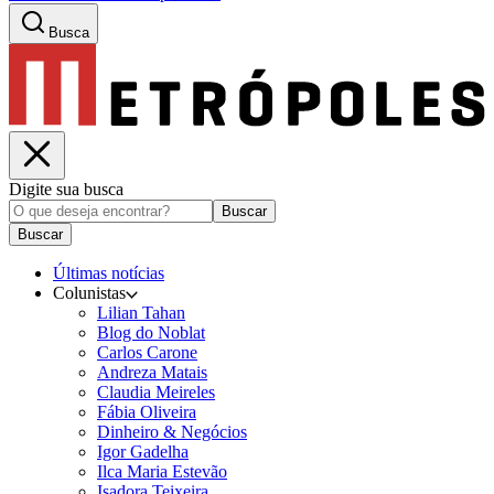
Busca
Digite sua busca
Buscar
Buscar
Últimas notícias
Colunistas
Lilian Tahan
Blog do Noblat
Carlos Carone
Andreza Matais
Claudia Meireles
Fábia Oliveira
Dinheiro & Negócios
Igor Gadelha
Ilca Maria Estevão
Isadora Teixeira