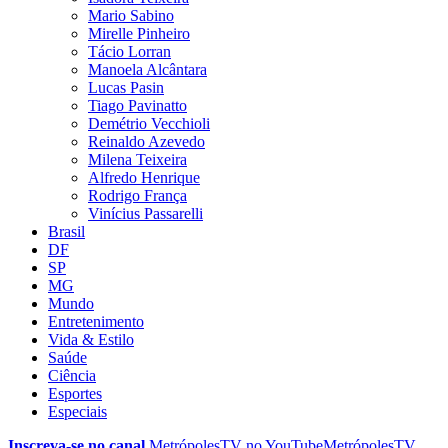
Mario Sabino
Mirelle Pinheiro
Tácio Lorran
Manoela Alcântara
Lucas Pasin
Tiago Pavinatto
Demétrio Vecchioli
Reinaldo Azevedo
Milena Teixeira
Alfredo Henrique
Rodrigo França
Vinícius Passarelli
Brasil
DF
SP
MG
Mundo
Entretenimento
Vida & Estilo
Saúde
Ciência
Esportes
Especiais
Inscreva-se no canal
MetrópolesTV no
YouTube
MetrópolesTV