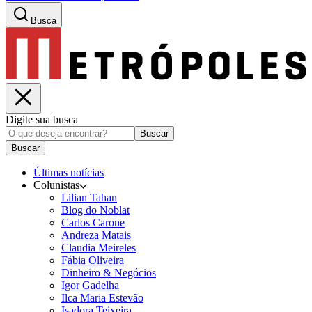
Busca
Digite sua busca
Buscar
Buscar
Últimas notícias
Colunistas
Lilian Tahan
Blog do Noblat
Carlos Carone
Andreza Matais
Claudia Meireles
Fábia Oliveira
Dinheiro & Negócios
Igor Gadelha
Ilca Maria Estevão
Isadora Teixeira