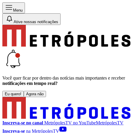
Menu
Ative nossas notificações
Você quer ficar por dentro das notícias mais importantes e receber
notificações em tempo real?
Eu quero!
Agora não
Inscreva-se no canal
MetrópolesTV no
YouTube
MetrópolesTV
Inscreva-se
na MetrópolesTV