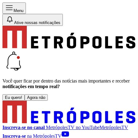
Menu
Ative nossas notificações
Você quer ficar por dentro das notícias mais importantes e receber
notificações em tempo real?
Eu quero!
Agora não
Inscreva-se no canal
MetrópolesTV no
YouTube
MetrópolesTV
Inscreva-se
na MetrópolesTV