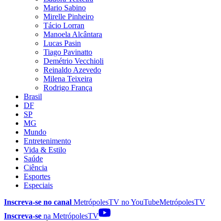
Mario Sabino
Mirelle Pinheiro
Tácio Lorran
Manoela Alcântara
Lucas Pasin
Tiago Pavinatto
Demétrio Vecchioli
Reinaldo Azevedo
Milena Teixeira
Rodrigo França
Brasil
DF
SP
MG
Mundo
Entretenimento
Vida & Estilo
Saúde
Ciência
Esportes
Especiais
Inscreva-se no canal
MetrópolesTV no
YouTube
MetrópolesTV
Inscreva-se
na MetrópolesTV