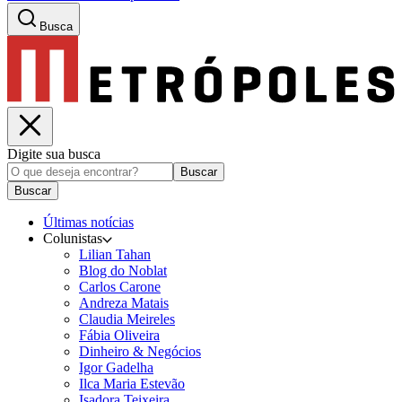
Busca
Digite sua busca
Buscar
Buscar
Últimas notícias
Colunistas
Lilian Tahan
Blog do Noblat
Carlos Carone
Andreza Matais
Claudia Meireles
Fábia Oliveira
Dinheiro & Negócios
Igor Gadelha
Ilca Maria Estevão
Isadora Teixeira