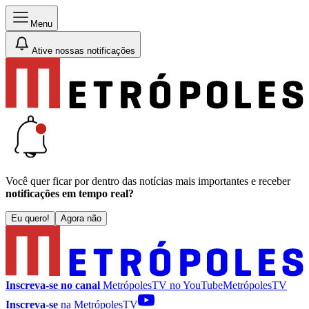
Menu
Ative nossas notificações
Você quer ficar por dentro das notícias mais importantes e receber
notificações em tempo real?
Eu quero!
Agora não
Inscreva-se no canal
MetrópolesTV no
YouTube
MetrópolesTV
Inscreva-se
na MetrópolesTV