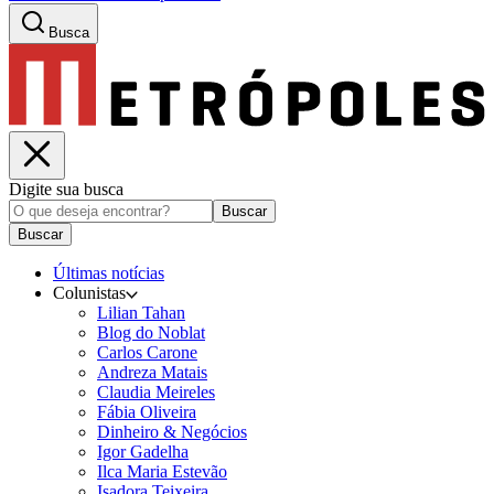
Busca
Digite sua busca
Buscar
Buscar
Últimas notícias
Colunistas
Lilian Tahan
Blog do Noblat
Carlos Carone
Andreza Matais
Claudia Meireles
Fábia Oliveira
Dinheiro & Negócios
Igor Gadelha
Ilca Maria Estevão
Isadora Teixeira