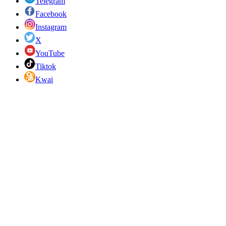
Telegram
Facebook
Instagram
X
YouTube
Tiktok
Kwai