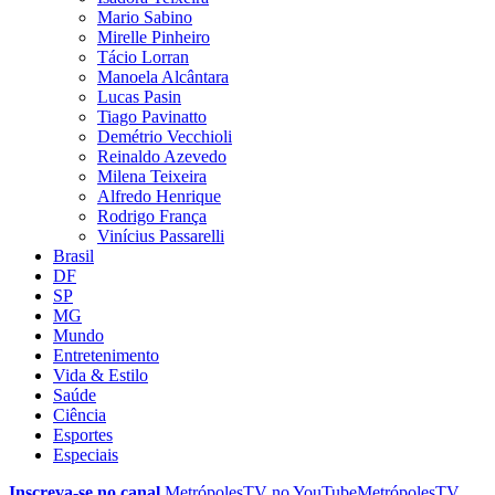
Mario Sabino
Mirelle Pinheiro
Tácio Lorran
Manoela Alcântara
Lucas Pasin
Tiago Pavinatto
Demétrio Vecchioli
Reinaldo Azevedo
Milena Teixeira
Alfredo Henrique
Rodrigo França
Vinícius Passarelli
Brasil
DF
SP
MG
Mundo
Entretenimento
Vida & Estilo
Saúde
Ciência
Esportes
Especiais
Inscreva-se no canal
MetrópolesTV no
YouTube
MetrópolesTV