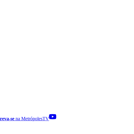
reva-se
na MetrópolesTV