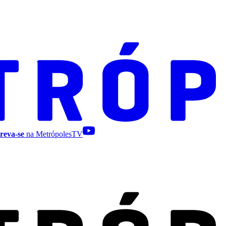
reva-se
na MetrópolesTV