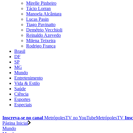
Mirelle Pinheiro
Tácio Lorran
Manoela Alcântara
Lucas Pasin
Tiago Pavinatto
Demétrio Vecchioli
Reinaldo Azevedo
Milena Teixeira
Rodrigo França
Brasil
DF
SP
MG
Mundo
Entretenimento
Vida & Estilo
Saúde
Ciência
Esportes
Especiais
Inscreva-se no canal
MetrópolesTV no
YouTube
MetrópolesTV
Insc
Página Inicial
Mundo