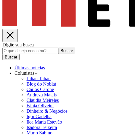
Digite sua busca
Buscar
Buscar
Últimas notícias
Colunistas
Lilian Tahan
Blog do Noblat
Carlos Carone
Andreza Matais
Claudia Meireles
Fábia Oliveira
Dinheiro & Negócios
Igor Gadelha
Ilca Maria Estevão
Isadora Teixeira
Mario Sabino