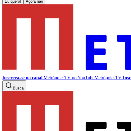
Eu quero!
Agora não
Inscreva-se no canal
MetrópolesTV no
YouTube
MetrópolesTV
Insc
Busca