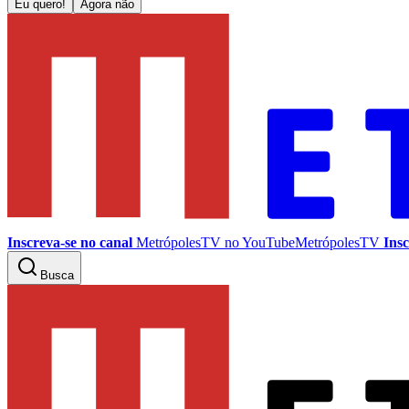
Eu quero!
Agora não
Inscreva-se no canal
MetrópolesTV no
YouTube
MetrópolesTV
Insc
Busca