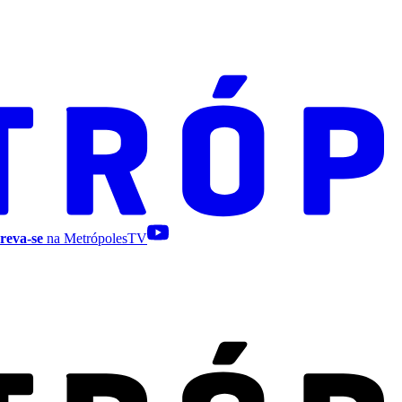
reva-se
na MetrópolesTV