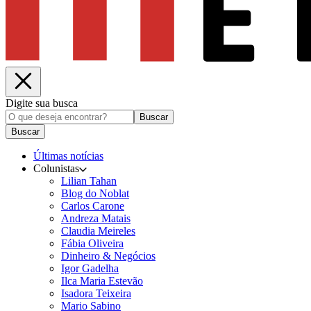
Digite sua busca
Buscar
Buscar
Últimas notícias
Colunistas
Lilian Tahan
Blog do Noblat
Carlos Carone
Andreza Matais
Claudia Meireles
Fábia Oliveira
Dinheiro & Negócios
Igor Gadelha
Ilca Maria Estevão
Isadora Teixeira
Mario Sabino