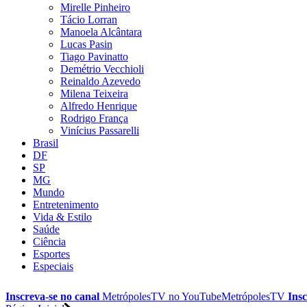
Mirelle Pinheiro
Tácio Lorran
Manoela Alcântara
Lucas Pasin
Tiago Pavinatto
Demétrio Vecchioli
Reinaldo Azevedo
Milena Teixeira
Alfredo Henrique
Rodrigo França
Vinícius Passarelli
Brasil
DF
SP
MG
Mundo
Entretenimento
Vida & Estilo
Saúde
Ciência
Esportes
Especiais
Inscreva-se no canal
MetrópolesTV no
YouTube
MetrópolesTV
Insc