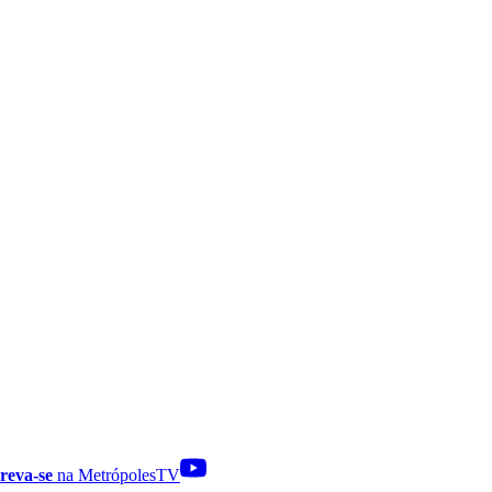
reva-se
na MetrópolesTV