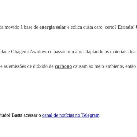
ca movido à base de
energia solar
e eólica custa caro, certo?
Errado
!
ersidade Obagemi Awolowo e passou um ano adaptando os materiais doad
ue as emissões de dióxido de
carbono
causam ao meio-ambiente, então d
tudo! Basta acessar o
canal de notícias no Telegram
.