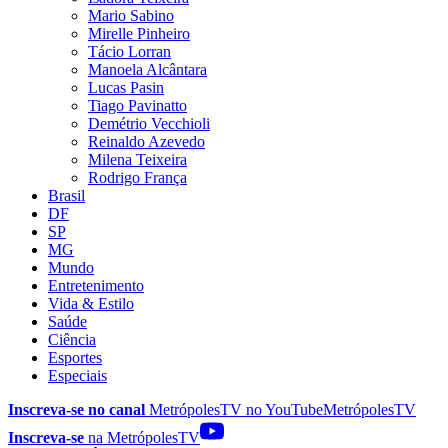
Mario Sabino
Mirelle Pinheiro
Tácio Lorran
Manoela Alcântara
Lucas Pasin
Tiago Pavinatto
Demétrio Vecchioli
Reinaldo Azevedo
Milena Teixeira
Rodrigo França
Brasil
DF
SP
MG
Mundo
Entretenimento
Vida & Estilo
Saúde
Ciência
Esportes
Especiais
Inscreva-se no canal
MetrópolesTV no
YouTube
MetrópolesTV
Inscreva-se
na MetrópolesTV