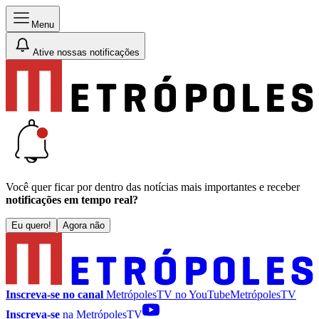
Menu
Ative nossas notificações
Você quer ficar por dentro das notícias mais importantes e receber
notificações em tempo real?
Eu quero!
Agora não
Inscreva-se no canal
MetrópolesTV no
YouTube
MetrópolesTV
Inscreva-se
na MetrópolesTV