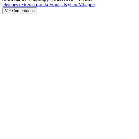
eleições
,
extrema direita
,
França
,
Kylian Mbappé
Ver Comentários