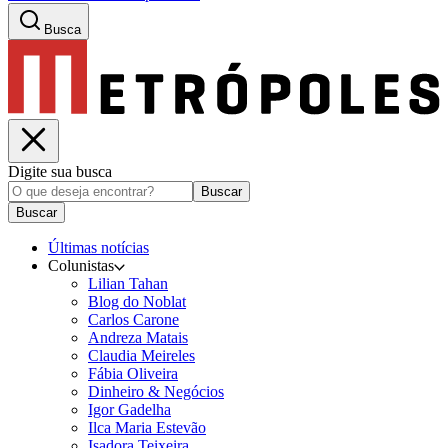
Busca
Digite sua busca
Buscar
Buscar
Últimas notícias
Colunistas
Lilian Tahan
Blog do Noblat
Carlos Carone
Andreza Matais
Claudia Meireles
Fábia Oliveira
Dinheiro & Negócios
Igor Gadelha
Ilca Maria Estevão
Isadora Teixeira