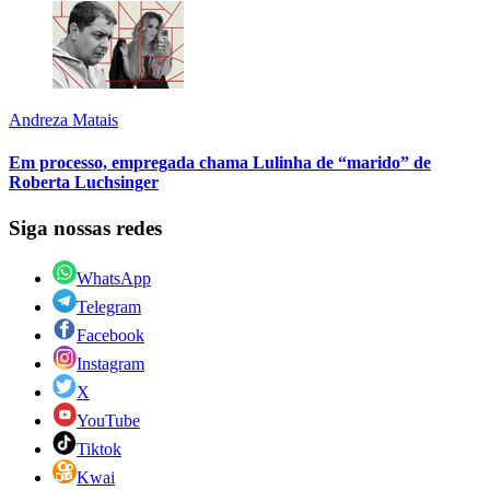
Andreza Matais
Em processo, empregada chama Lulinha de “marido” de
Roberta Luchsinger
Siga nossas redes
WhatsApp
Telegram
Facebook
Instagram
X
YouTube
Tiktok
Kwai