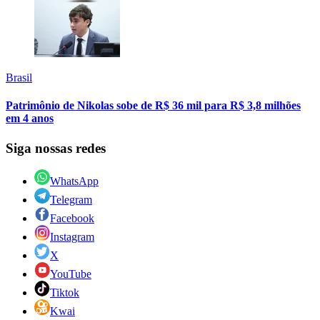
Brasil
Patrimônio de Nikolas sobe de R$ 36 mil para R$ 3,8 milhões
em 4 anos
Siga nossas redes
WhatsApp
Telegram
Facebook
Instagram
X
YouTube
Tiktok
Kwai