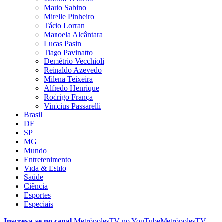
Mario Sabino
Mirelle Pinheiro
Tácio Lorran
Manoela Alcântara
Lucas Pasin
Tiago Pavinatto
Demétrio Vecchioli
Reinaldo Azevedo
Milena Teixeira
Alfredo Henrique
Rodrigo França
Vinícius Passarelli
Brasil
DF
SP
MG
Mundo
Entretenimento
Vida & Estilo
Saúde
Ciência
Esportes
Especiais
Inscreva-se no canal
MetrópolesTV no
YouTube
MetrópolesTV