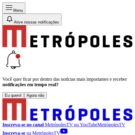
Menu
Ative nossas notificações
Você quer ficar por dentro das notícias mais importantes e receber
notificações em tempo real?
Eu quero!
Agora não
Inscreva-se no canal
MetrópolesTV no
YouTube
MetrópolesTV
Inscreva-se
na MetrópolesTV