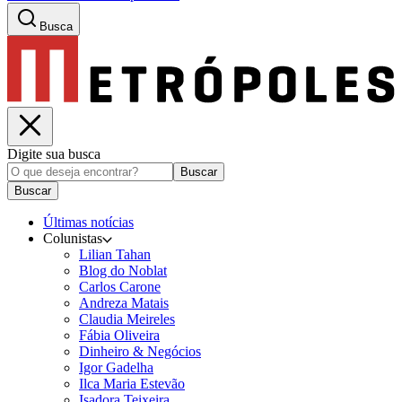
Busca
Digite sua busca
Buscar
Buscar
Últimas notícias
Colunistas
Lilian Tahan
Blog do Noblat
Carlos Carone
Andreza Matais
Claudia Meireles
Fábia Oliveira
Dinheiro & Negócios
Igor Gadelha
Ilca Maria Estevão
Isadora Teixeira