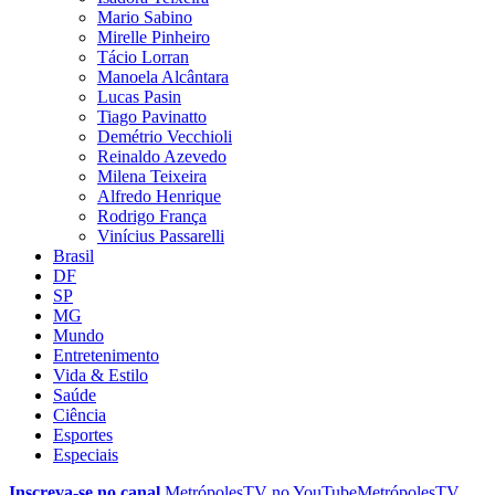
Mario Sabino
Mirelle Pinheiro
Tácio Lorran
Manoela Alcântara
Lucas Pasin
Tiago Pavinatto
Demétrio Vecchioli
Reinaldo Azevedo
Milena Teixeira
Alfredo Henrique
Rodrigo França
Vinícius Passarelli
Brasil
DF
SP
MG
Mundo
Entretenimento
Vida & Estilo
Saúde
Ciência
Esportes
Especiais
Inscreva-se no canal
MetrópolesTV no
YouTube
MetrópolesTV