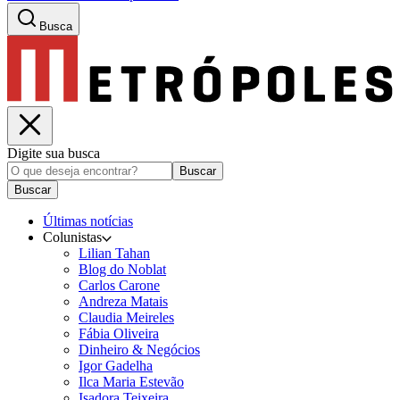
Busca
Digite sua busca
Buscar
Buscar
Últimas notícias
Colunistas
Lilian Tahan
Blog do Noblat
Carlos Carone
Andreza Matais
Claudia Meireles
Fábia Oliveira
Dinheiro & Negócios
Igor Gadelha
Ilca Maria Estevão
Isadora Teixeira