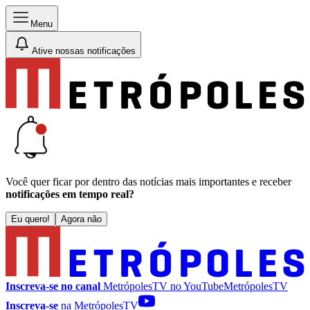
Menu
Ative nossas notificações
Você quer ficar por dentro das notícias mais importantes e receber
notificações em tempo real?
Eu quero!
Agora não
Inscreva-se no canal
MetrópolesTV no
YouTube
MetrópolesTV
Inscreva-se
na MetrópolesTV