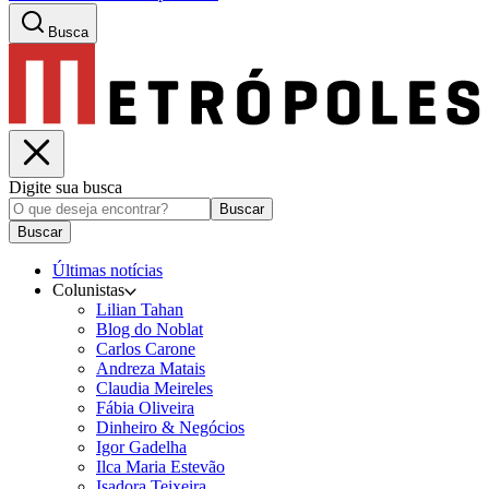
Busca
Digite sua busca
Buscar
Buscar
Últimas notícias
Colunistas
Lilian Tahan
Blog do Noblat
Carlos Carone
Andreza Matais
Claudia Meireles
Fábia Oliveira
Dinheiro & Negócios
Igor Gadelha
Ilca Maria Estevão
Isadora Teixeira