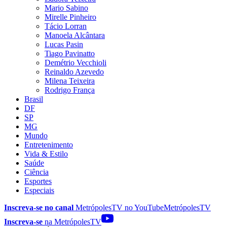
Mario Sabino
Mirelle Pinheiro
Tácio Lorran
Manoela Alcântara
Lucas Pasin
Tiago Pavinatto
Demétrio Vecchioli
Reinaldo Azevedo
Milena Teixeira
Rodrigo França
Brasil
DF
SP
MG
Mundo
Entretenimento
Vida & Estilo
Saúde
Ciência
Esportes
Especiais
Inscreva-se no canal
MetrópolesTV no
YouTube
MetrópolesTV
Inscreva-se
na MetrópolesTV