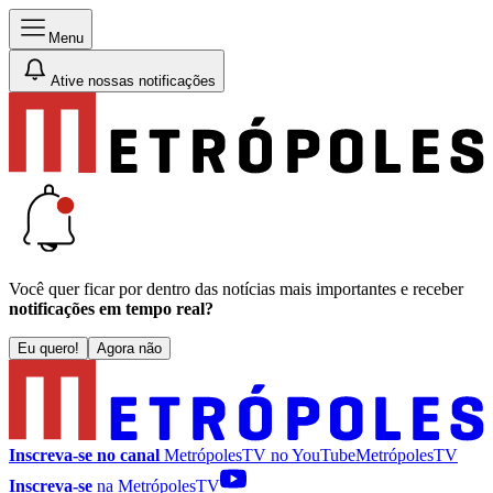
Menu
Ative nossas notificações
Você quer ficar por dentro das notícias mais importantes e receber
notificações em tempo real?
Eu quero!
Agora não
Inscreva-se no canal
MetrópolesTV no
YouTube
MetrópolesTV
Inscreva-se
na MetrópolesTV