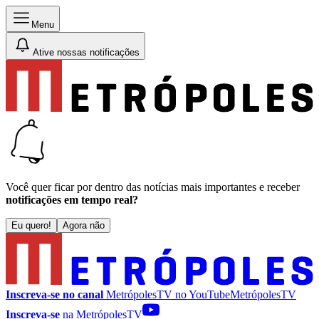
Menu
Ative nossas notificações
Você quer ficar por dentro das notícias mais importantes e receber
notificações em tempo real?
Eu quero!
Agora não
Inscreva-se no canal
MetrópolesTV no
YouTube
MetrópolesTV
Inscreva-se
na MetrópolesTV