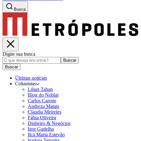
Busca
Digite sua busca
Buscar
Buscar
Últimas notícias
Colunistas
Lilian Tahan
Blog do Noblat
Carlos Carone
Andreza Matais
Claudia Meireles
Fábia Oliveira
Dinheiro & Negócios
Igor Gadelha
Ilca Maria Estevão
Isadora Teixeira