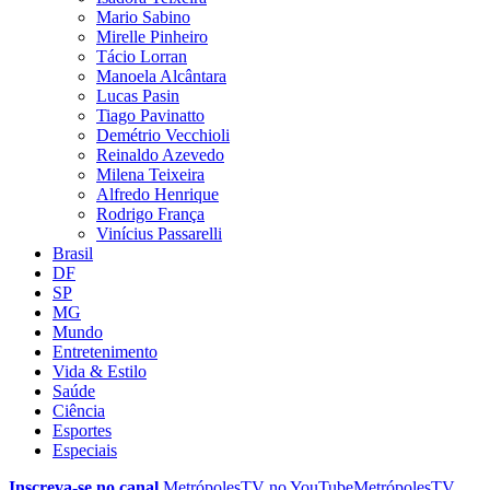
Mario Sabino
Mirelle Pinheiro
Tácio Lorran
Manoela Alcântara
Lucas Pasin
Tiago Pavinatto
Demétrio Vecchioli
Reinaldo Azevedo
Milena Teixeira
Alfredo Henrique
Rodrigo França
Vinícius Passarelli
Brasil
DF
SP
MG
Mundo
Entretenimento
Vida & Estilo
Saúde
Ciência
Esportes
Especiais
Inscreva-se no canal
MetrópolesTV no
YouTube
MetrópolesTV