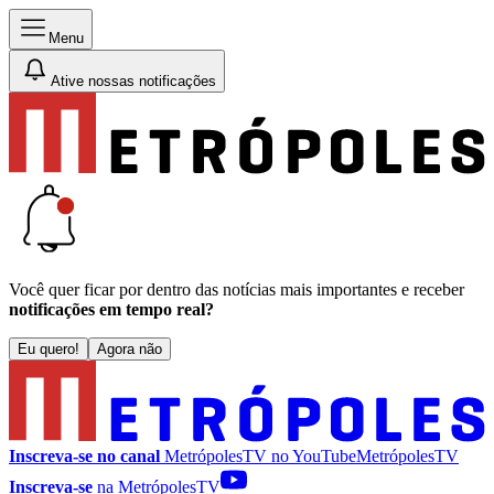
Menu
Ative nossas notificações
Você quer ficar por dentro das notícias mais importantes e receber
notificações em tempo real?
Eu quero!
Agora não
Inscreva-se no canal
MetrópolesTV no
YouTube
MetrópolesTV
Inscreva-se
na MetrópolesTV