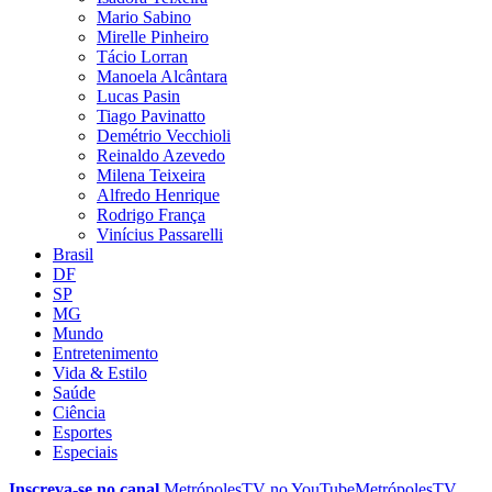
Mario Sabino
Mirelle Pinheiro
Tácio Lorran
Manoela Alcântara
Lucas Pasin
Tiago Pavinatto
Demétrio Vecchioli
Reinaldo Azevedo
Milena Teixeira
Alfredo Henrique
Rodrigo França
Vinícius Passarelli
Brasil
DF
SP
MG
Mundo
Entretenimento
Vida & Estilo
Saúde
Ciência
Esportes
Especiais
Inscreva-se no canal
MetrópolesTV no
YouTube
MetrópolesTV