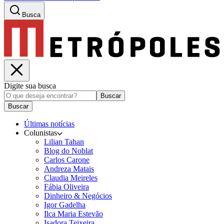
Busca
Digite sua busca
Buscar
Buscar
Últimas notícias
Colunistas
Lilian Tahan
Blog do Noblat
Carlos Carone
Andreza Matais
Claudia Meireles
Fábia Oliveira
Dinheiro & Negócios
Igor Gadelha
Ilca Maria Estevão
Isadora Teixeira