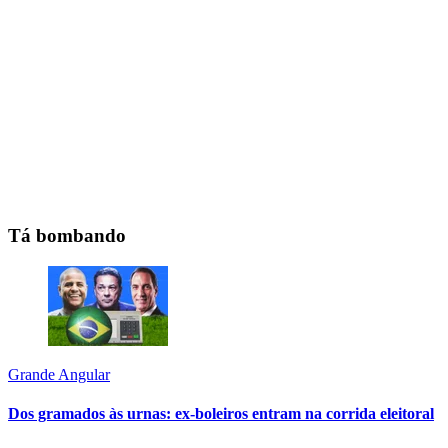
Tá bombando
Grande Angular
Dos gramados às urnas: ex-boleiros entram na corrida eleitoral