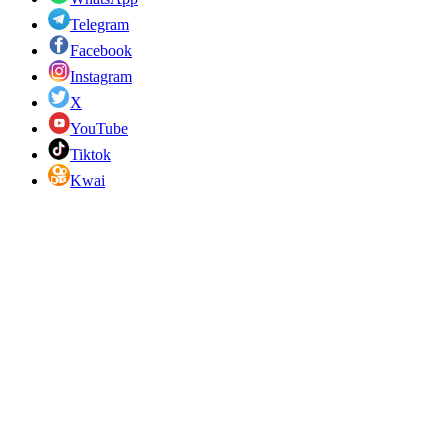
Telegram
Facebook
Instagram
X
YouTube
Tiktok
Kwai