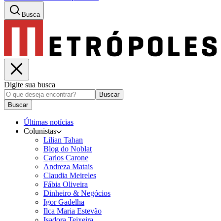
Busca
Digite sua busca
Buscar
Buscar
Últimas notícias
Colunistas
Lilian Tahan
Blog do Noblat
Carlos Carone
Andreza Matais
Claudia Meireles
Fábia Oliveira
Dinheiro & Negócios
Igor Gadelha
Ilca Maria Estevão
Isadora Teixeira