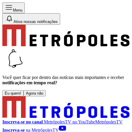
Menu
Ative nossas notificações
Você quer ficar por dentro das notícias mais importantes e receber
notificações em tempo real?
Eu quero!
Agora não
Inscreva-se no canal
MetrópolesTV no
YouTube
MetrópolesTV
Inscreva-se
na MetrópolesTV