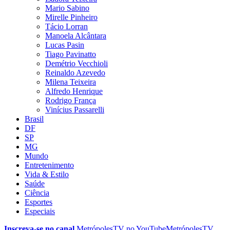
Mario Sabino
Mirelle Pinheiro
Tácio Lorran
Manoela Alcântara
Lucas Pasin
Tiago Pavinatto
Demétrio Vecchioli
Reinaldo Azevedo
Milena Teixeira
Alfredo Henrique
Rodrigo França
Vinícius Passarelli
Brasil
DF
SP
MG
Mundo
Entretenimento
Vida & Estilo
Saúde
Ciência
Esportes
Especiais
Inscreva-se no canal
MetrópolesTV no
YouTube
MetrópolesTV