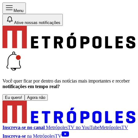
Menu
Ative nossas notificações
Você quer ficar por dentro das notícias mais importantes e receber
notificações em tempo real?
Eu quero!
Agora não
Inscreva-se no canal
MetrópolesTV no
YouTube
MetrópolesTV
Inscreva-se
na MetrópolesTV