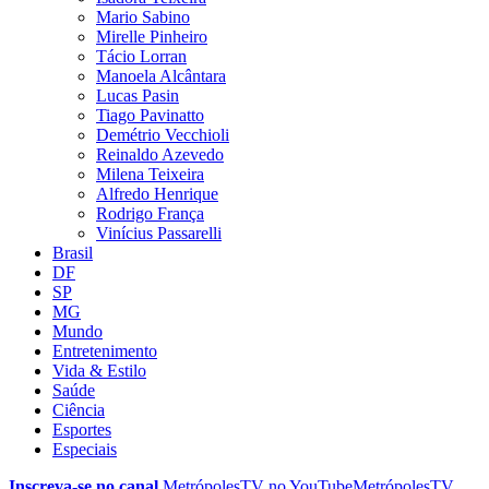
Mario Sabino
Mirelle Pinheiro
Tácio Lorran
Manoela Alcântara
Lucas Pasin
Tiago Pavinatto
Demétrio Vecchioli
Reinaldo Azevedo
Milena Teixeira
Alfredo Henrique
Rodrigo França
Vinícius Passarelli
Brasil
DF
SP
MG
Mundo
Entretenimento
Vida & Estilo
Saúde
Ciência
Esportes
Especiais
Inscreva-se no canal
MetrópolesTV no
YouTube
MetrópolesTV