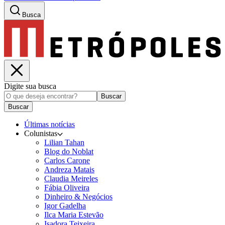
Busca
Digite sua busca
Buscar
Buscar
Últimas notícias
Colunistas
Lilian Tahan
Blog do Noblat
Carlos Carone
Andreza Matais
Claudia Meireles
Fábia Oliveira
Dinheiro & Negócios
Igor Gadelha
Ilca Maria Estevão
Isadora Teixeira