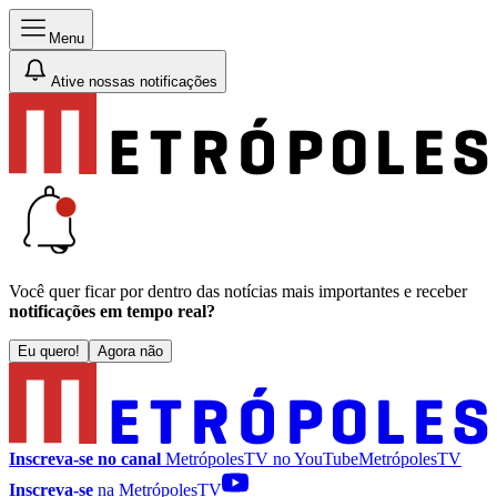
Menu
Ative nossas notificações
Você quer ficar por dentro das notícias mais importantes e receber
notificações em tempo real?
Eu quero!
Agora não
Inscreva-se no canal
MetrópolesTV no
YouTube
MetrópolesTV
Inscreva-se
na MetrópolesTV