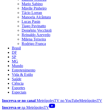
Mario Sabino
Mirelle Pinheiro
Tácio Lorran
Manoela Alcântara
Lucas Pasin
Tiago Pavinatto
Demétrio Vecchioli
Reinaldo Azevedo
Milena Teixeira
Rodrigo França
Brasil
DF
SP
MG
Mundo
Entretenimento
Vida & Estilo
Saúde
Ciência
Esportes
Especiais
Inscreva-se no canal
MetrópolesTV no
YouTube
MetrópolesTV
Inscreva-se
na MetrópolesTV