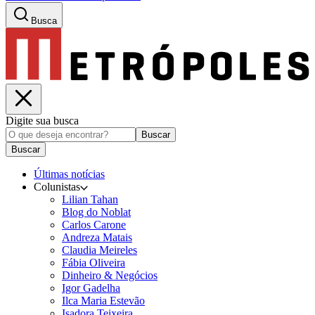
Busca
Digite sua busca
Buscar
Buscar
Últimas notícias
Colunistas
Lilian Tahan
Blog do Noblat
Carlos Carone
Andreza Matais
Claudia Meireles
Fábia Oliveira
Dinheiro & Negócios
Igor Gadelha
Ilca Maria Estevão
Isadora Teixeira