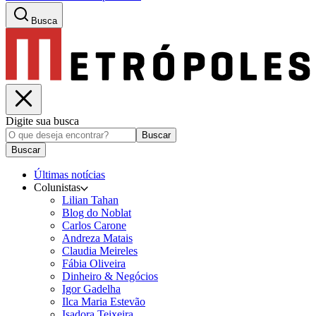
Busca
Digite sua busca
Buscar
Buscar
Últimas notícias
Colunistas
Lilian Tahan
Blog do Noblat
Carlos Carone
Andreza Matais
Claudia Meireles
Fábia Oliveira
Dinheiro & Negócios
Igor Gadelha
Ilca Maria Estevão
Isadora Teixeira