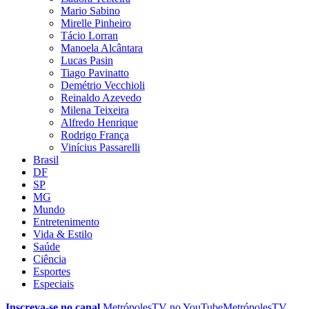
Mario Sabino
Mirelle Pinheiro
Tácio Lorran
Manoela Alcântara
Lucas Pasin
Tiago Pavinatto
Demétrio Vecchioli
Reinaldo Azevedo
Milena Teixeira
Alfredo Henrique
Rodrigo França
Vinícius Passarelli
Brasil
DF
SP
MG
Mundo
Entretenimento
Vida & Estilo
Saúde
Ciência
Esportes
Especiais
Inscreva-se no canal
MetrópolesTV no
YouTube
MetrópolesTV