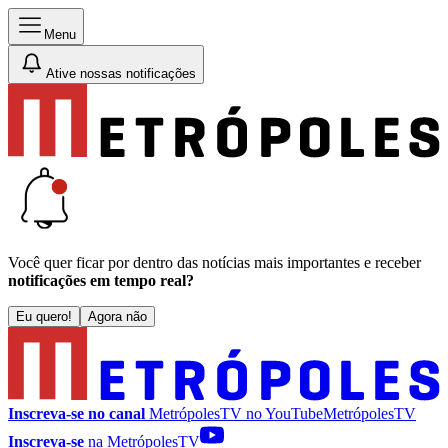
Menu
Ative nossas notificações
Você quer ficar por dentro das notícias mais importantes e receber
notificações em tempo real?
Eu quero!
Agora não
Inscreva-se no canal
MetrópolesTV no
YouTube
MetrópolesTV
Inscreva-se
na MetrópolesTV