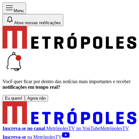
Menu
Ative nossas notificações
Você quer ficar por dentro das notícias mais importantes e receber
notificações em tempo real?
Eu quero!
Agora não
Inscreva-se no canal
MetrópolesTV no
YouTube
MetrópolesTV
Inscreva-se
na MetrópolesTV