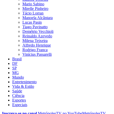
Mario Sabino
Mirelle Pinheiro
Tácio Lorran
Manoela Alcântara
Lucas Pasin
Tiago Pavinatto
Demétrio Vecchioli
Reinaldo Azevedo
Milena Teixeira
Alfredo Henrique
Rodrigo França
Vinícius Passarelli
Brasil
DF
SP
MG
Mundo
Entretenimento
Vida & Estilo
Saúde
Ciência
Esportes
Especiais
Inscreva-se no canal
MetrópolesTV no
YouTube
MetrópolesTV