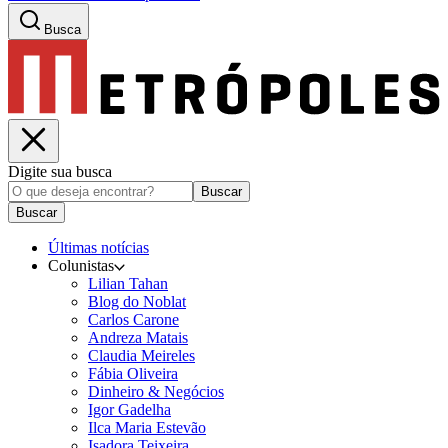
Busca
Digite sua busca
Buscar
Buscar
Últimas notícias
Colunistas
Lilian Tahan
Blog do Noblat
Carlos Carone
Andreza Matais
Claudia Meireles
Fábia Oliveira
Dinheiro & Negócios
Igor Gadelha
Ilca Maria Estevão
Isadora Teixeira