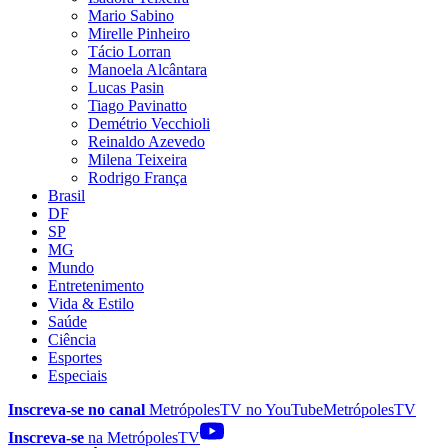
Mario Sabino
Mirelle Pinheiro
Tácio Lorran
Manoela Alcântara
Lucas Pasin
Tiago Pavinatto
Demétrio Vecchioli
Reinaldo Azevedo
Milena Teixeira
Rodrigo França
Brasil
DF
SP
MG
Mundo
Entretenimento
Vida & Estilo
Saúde
Ciência
Esportes
Especiais
Inscreva-se no canal
MetrópolesTV no
YouTube
MetrópolesTV
Inscreva-se
na MetrópolesTV