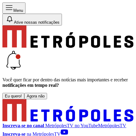
Menu
Ative nossas notificações
Você quer ficar por dentro das notícias mais importantes e receber
notificações em tempo real?
Eu quero!
Agora não
Inscreva-se no canal
MetrópolesTV no
YouTube
MetrópolesTV
Inscreva-se
na MetrópolesTV