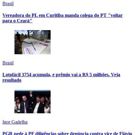
Brasil
Vereadora do PL em Curitiba manda colega do PT "voltar
para o Ceará"
Brasil
Lotofácil 3754 acumula, e prêmio vai a R$ 5 milhões. Veja
resultado
Igor Gadelha
PGR pede à PF diligências sobre denúncia contra vice de Flávio