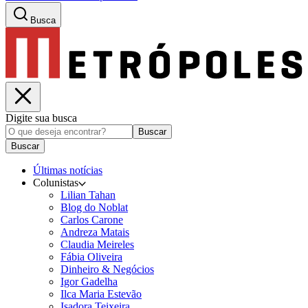
Busca
Digite sua busca
Buscar
Buscar
Últimas notícias
Colunistas
Lilian Tahan
Blog do Noblat
Carlos Carone
Andreza Matais
Claudia Meireles
Fábia Oliveira
Dinheiro & Negócios
Igor Gadelha
Ilca Maria Estevão
Isadora Teixeira