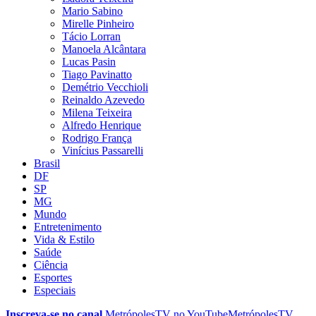
Mario Sabino
Mirelle Pinheiro
Tácio Lorran
Manoela Alcântara
Lucas Pasin
Tiago Pavinatto
Demétrio Vecchioli
Reinaldo Azevedo
Milena Teixeira
Alfredo Henrique
Rodrigo França
Vinícius Passarelli
Brasil
DF
SP
MG
Mundo
Entretenimento
Vida & Estilo
Saúde
Ciência
Esportes
Especiais
Inscreva-se no canal
MetrópolesTV no
YouTube
MetrópolesTV