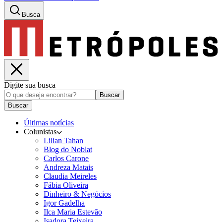
Busca
Digite sua busca
Buscar
Buscar
Últimas notícias
Colunistas
Lilian Tahan
Blog do Noblat
Carlos Carone
Andreza Matais
Claudia Meireles
Fábia Oliveira
Dinheiro & Negócios
Igor Gadelha
Ilca Maria Estevão
Isadora Teixeira