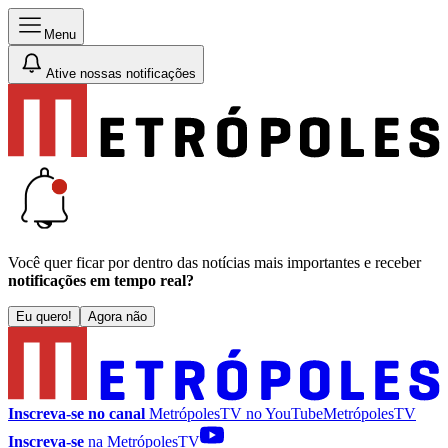
Menu
Ative nossas notificações
Você quer ficar por dentro das notícias mais importantes e receber
notificações em tempo real?
Eu quero!
Agora não
Inscreva-se no canal
MetrópolesTV no
YouTube
MetrópolesTV
Inscreva-se
na MetrópolesTV