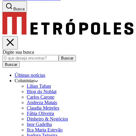
Busca
Digite sua busca
Buscar
Buscar
Últimas notícias
Colunistas
Lilian Tahan
Blog do Noblat
Carlos Carone
Andreza Matais
Claudia Meireles
Fábia Oliveira
Dinheiro & Negócios
Igor Gadelha
Ilca Maria Estevão
Isadora Teixeira