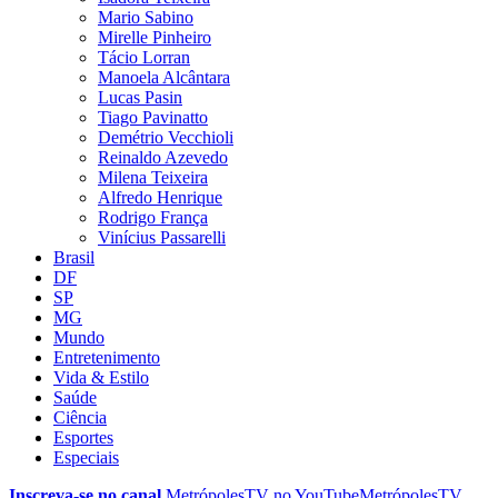
Mario Sabino
Mirelle Pinheiro
Tácio Lorran
Manoela Alcântara
Lucas Pasin
Tiago Pavinatto
Demétrio Vecchioli
Reinaldo Azevedo
Milena Teixeira
Alfredo Henrique
Rodrigo França
Vinícius Passarelli
Brasil
DF
SP
MG
Mundo
Entretenimento
Vida & Estilo
Saúde
Ciência
Esportes
Especiais
Inscreva-se no canal
MetrópolesTV no
YouTube
MetrópolesTV