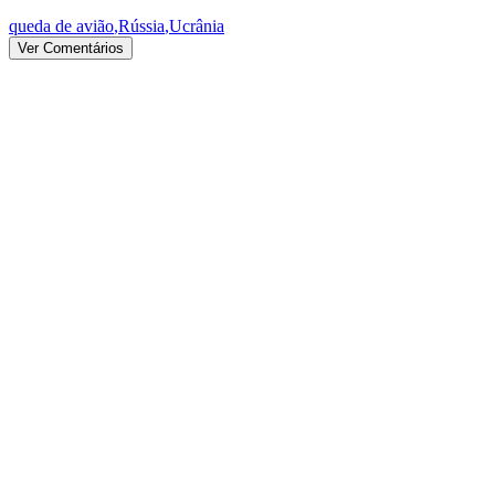
queda de avião
,
Rússia
,
Ucrânia
Ver Comentários