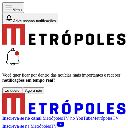
Menu
Ative nossas notificações
Você quer ficar por dentro das notícias mais importantes e receber
notificações em tempo real?
Eu quero!
Agora não
Inscreva-se no canal
MetrópolesTV no
YouTube
MetrópolesTV
Inscreva-se
na MetrópolesTV