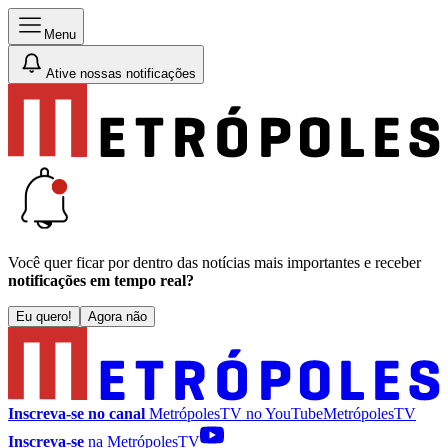
Menu
Ative nossas notificações
Você quer ficar por dentro das notícias mais importantes e receber
notificações em tempo real?
Eu quero!
Agora não
Inscreva-se no canal
MetrópolesTV no
YouTube
MetrópolesTV
Inscreva-se
na MetrópolesTV