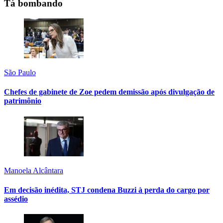
Tá bombando
São Paulo
Chefes de gabinete de Zoe pedem demissão após divulgação de
patrimônio
Manoela Alcântara
Em decisão inédita, STJ condena Buzzi à perda do cargo por
assédio