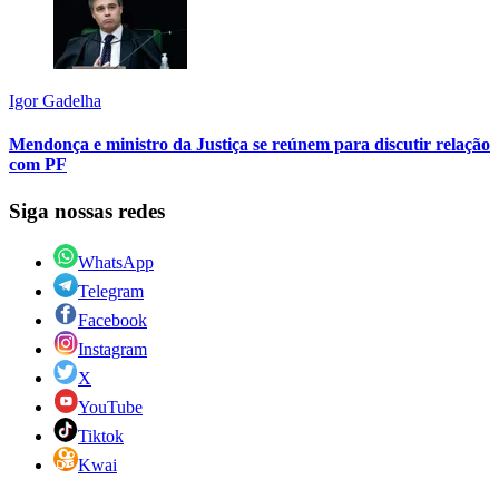
Igor Gadelha
Mendonça e ministro da Justiça se reúnem para discutir relação
com PF
Siga nossas redes
WhatsApp
Telegram
Facebook
Instagram
X
YouTube
Tiktok
Kwai