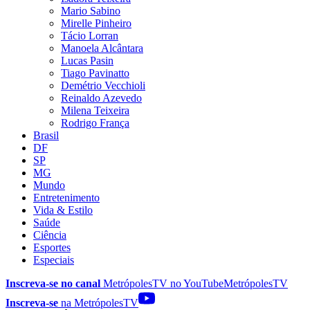
Mario Sabino
Mirelle Pinheiro
Tácio Lorran
Manoela Alcântara
Lucas Pasin
Tiago Pavinatto
Demétrio Vecchioli
Reinaldo Azevedo
Milena Teixeira
Rodrigo França
Brasil
DF
SP
MG
Mundo
Entretenimento
Vida & Estilo
Saúde
Ciência
Esportes
Especiais
Inscreva-se no canal
MetrópolesTV no
YouTube
MetrópolesTV
Inscreva-se
na MetrópolesTV