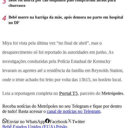
Bebê foi morta por cão enquanto pais compravam álcool para
churrasco
Bebê morre na barriga da mãe, após demora no parto em hospital
no DF
Miya foi vista pela última vez “no final de abril”, mas o
desaparecimento só foi reportado às autoridades em junho. As
investigações conduzidas pela Polícia Estadual de Kentucky
levaram os agentes até a residência da família em Reynolds Station,
onde o triste achado foi feito por volta das 13h15, no horário local.
Leia a reportagem completa no
Portal T5
, parceiro do
Metrópoles
.
Receba notícias do Metrópoles no seu Telegram e fique por dentro
de tudo! Basta acessar o
canal de notícias no Telegram
.
Enviar no WhatsApp
Facebook
Twitter
Bebê
,
Estados Unidos (EUA)
,
Prisão