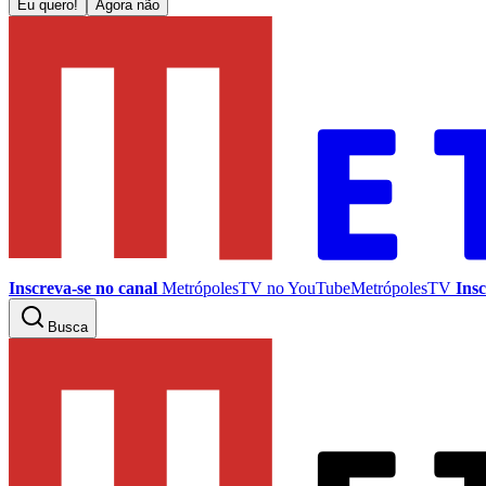
Eu quero!
Agora não
Inscreva-se no canal
MetrópolesTV no
YouTube
MetrópolesTV
Insc
Busca