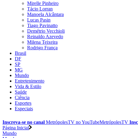
Mirelle Pinheiro
Tácio Lorran
Manoela Alcântara
Lucas Pasin
Tiago Pavinatto
Demétrio Vecchioli
Reinaldo Azevedo
Milena Teixeira
Rodrigo França
Brasil
DF
SP
MG
Mundo
Entretenimento
Vida & Estilo
Saúde
Ciência
Esportes
Especiais
Inscreva-se no canal
MetrópolesTV no
YouTube
MetrópolesTV
Insc
Página Inicial
Mundo