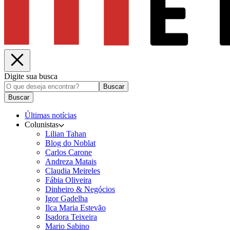
Digite sua busca
Buscar
Buscar
Últimas notícias
Colunistas
Lilian Tahan
Blog do Noblat
Carlos Carone
Andreza Matais
Claudia Meireles
Fábia Oliveira
Dinheiro & Negócios
Igor Gadelha
Ilca Maria Estevão
Isadora Teixeira
Mario Sabino