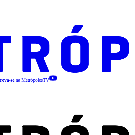
reva-se
na MetrópolesTV