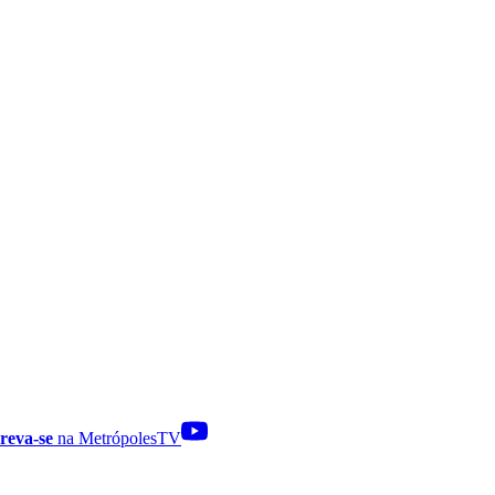
reva-se
na MetrópolesTV