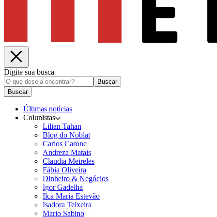
Digite sua busca
Buscar
Buscar
Últimas notícias
Colunistas
Lilian Tahan
Blog do Noblat
Carlos Carone
Andreza Matais
Claudia Meireles
Fábia Oliveira
Dinheiro & Negócios
Igor Gadelha
Ilca Maria Estevão
Isadora Teixeira
Mario Sabino