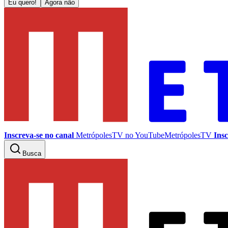
Eu quero!
Agora não
Inscreva-se no canal
MetrópolesTV no
YouTube
MetrópolesTV
Insc
Busca