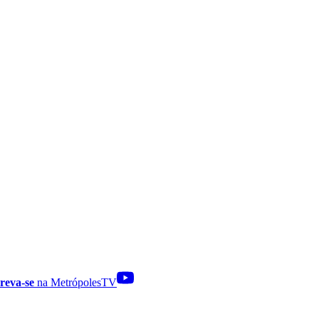
reva-se
na MetrópolesTV