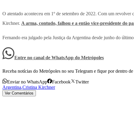
O atentado aconteceu em 1º de setembro de 2022. Com um revolver cal
Kirchner.
A arma, contudo, falhou e a então vice-presidente do paí
Fernando era julgado pela Justiça da Argentina desde junho do último
Entre no canal de WhatsApp
do
Metrópoles
Receba notícias do Metrópoles no seu Telegram e fique por dentro de 
Enviar no WhatsApp
Facebook
Twitter
Argentina
,
Cristina Kirchner
Ver Comentários