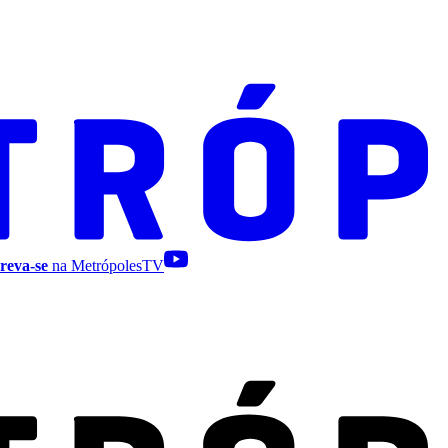
reva-se
na MetrópolesTV