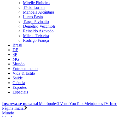
Mirelle Pinheiro
Tácio Lorran
Manoela Alcântara
Lucas Pasin
Tiago Pavinatto
Demétrio Vecchioli
Reinaldo Azevedo
Milena Teixeira
Rodrigo França
Brasil
DF
SP
MG
Mundo
Entretenimento
Vida & Estilo
Saúde
Ciência
Esportes
Especiais
Inscreva-se no canal
MetrópolesTV no
YouTube
MetrópolesTV
Insc
Página Inicial
Mundo