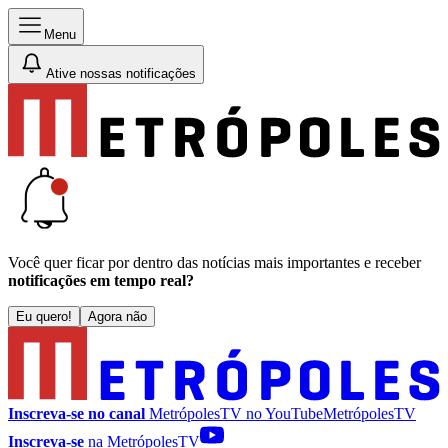
Menu
Ative nossas notificações
Você quer ficar por dentro das notícias mais importantes e receber
notificações em tempo real?
Eu quero!
Agora não
Inscreva-se no canal
MetrópolesTV no
YouTube
MetrópolesTV
Inscreva-se
na MetrópolesTV