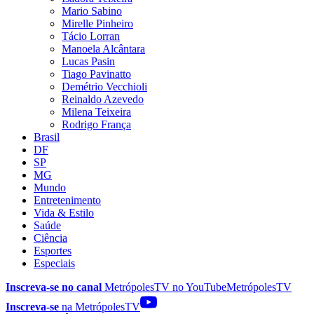
Mario Sabino
Mirelle Pinheiro
Tácio Lorran
Manoela Alcântara
Lucas Pasin
Tiago Pavinatto
Demétrio Vecchioli
Reinaldo Azevedo
Milena Teixeira
Rodrigo França
Brasil
DF
SP
MG
Mundo
Entretenimento
Vida & Estilo
Saúde
Ciência
Esportes
Especiais
Inscreva-se no canal
MetrópolesTV no
YouTube
MetrópolesTV
Inscreva-se
na MetrópolesTV