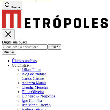
Busca
Digite sua busca
Buscar
Buscar
Últimas notícias
Colunistas
Lilian Tahan
Blog do Noblat
Carlos Carone
Andreza Matais
Claudia Meireles
Fábia Oliveira
Dinheiro & Negócios
Igor Gadelha
Ilca Maria Estevão
Isadora Teixeira