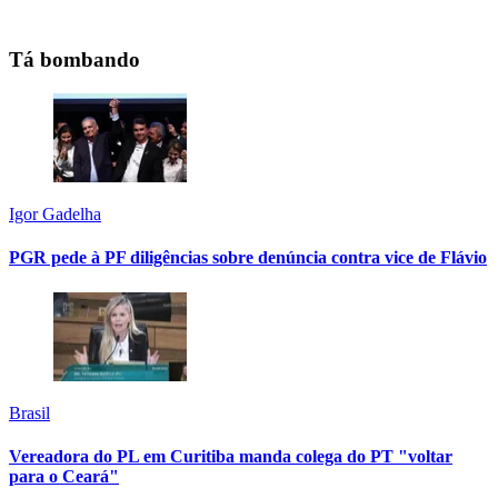
Tá bombando
Igor Gadelha
PGR pede à PF diligências sobre denúncia contra vice de Flávio
Brasil
Vereadora do PL em Curitiba manda colega do PT "voltar
para o Ceará"