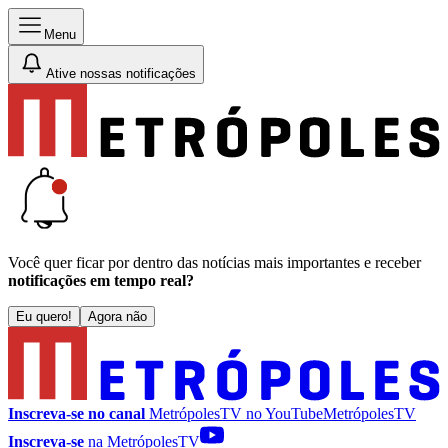
Menu
Ative nossas notificações
Você quer ficar por dentro das notícias mais importantes e receber
notificações em tempo real?
Eu quero!
Agora não
Inscreva-se no canal
MetrópolesTV no
YouTube
MetrópolesTV
Inscreva-se
na MetrópolesTV