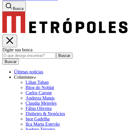
Busca
Digite sua busca
Buscar
Buscar
Últimas notícias
Colunistas
Lilian Tahan
Blog do Noblat
Carlos Carone
Andreza Matais
Claudia Meireles
Fábia Oliveira
Dinheiro & Negócios
Igor Gadelha
Ilca Maria Estevão
Isadora Teixeira