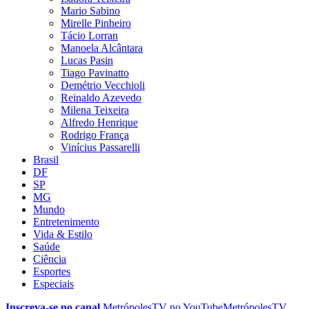
Mario Sabino
Mirelle Pinheiro
Tácio Lorran
Manoela Alcântara
Lucas Pasin
Tiago Pavinatto
Demétrio Vecchioli
Reinaldo Azevedo
Milena Teixeira
Alfredo Henrique
Rodrigo França
Vinícius Passarelli
Brasil
DF
SP
MG
Mundo
Entretenimento
Vida & Estilo
Saúde
Ciência
Esportes
Especiais
Inscreva-se no canal
MetrópolesTV no
YouTube
MetrópolesTV