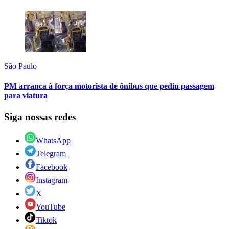
São Paulo
PM arranca à força motorista de ônibus que pediu passagem
para viatura
Siga nossas redes
WhatsApp
Telegram
Facebook
Instagram
X
YouTube
Tiktok