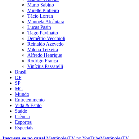
Mario Sabino
Mirelle Pinheiro
Tácio Lorran
Manoela Alcântara
Lucas Pasin
Tiago Pavinatto
Demétrio Vecchioli
Reinaldo Azevedo
Milena Teixeira
Alfredo Henrique
Rodrigo França
Vinícius Passarelli
Brasil
DF
SP
MG
Mundo
Entretenimento
Vida & Estilo
Saúde
Ciência
Esportes
Especiais
Inscreva-se no canal
MetrópolesTV no
YouTube
MetrópolesTV