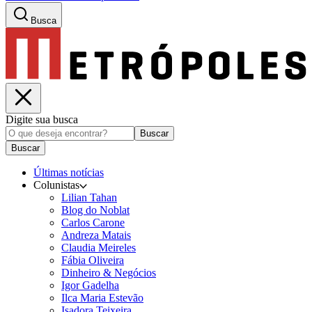
Busca
Digite sua busca
Buscar
Buscar
Últimas notícias
Colunistas
Lilian Tahan
Blog do Noblat
Carlos Carone
Andreza Matais
Claudia Meireles
Fábia Oliveira
Dinheiro & Negócios
Igor Gadelha
Ilca Maria Estevão
Isadora Teixeira