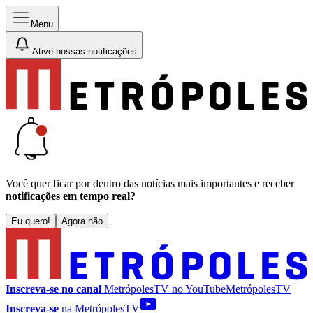
Menu
Ative nossas notificações
Você quer ficar por dentro das notícias mais importantes e receber
notificações em tempo real?
Eu quero!
Agora não
Inscreva-se no canal
MetrópolesTV no
YouTube
MetrópolesTV
Inscreva-se
na MetrópolesTV