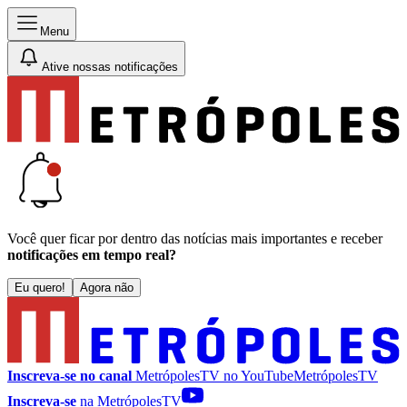
Menu
Ative nossas notificações
Você quer ficar por dentro das notícias mais importantes e receber
notificações em tempo real?
Eu quero!
Agora não
Inscreva-se no canal
MetrópolesTV no
YouTube
MetrópolesTV
Inscreva-se
na MetrópolesTV