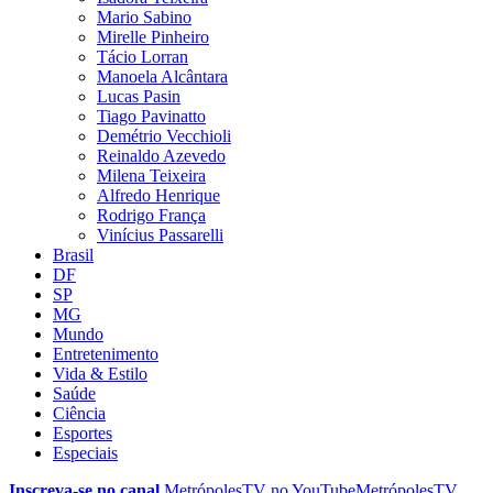
Mario Sabino
Mirelle Pinheiro
Tácio Lorran
Manoela Alcântara
Lucas Pasin
Tiago Pavinatto
Demétrio Vecchioli
Reinaldo Azevedo
Milena Teixeira
Alfredo Henrique
Rodrigo França
Vinícius Passarelli
Brasil
DF
SP
MG
Mundo
Entretenimento
Vida & Estilo
Saúde
Ciência
Esportes
Especiais
Inscreva-se no canal
MetrópolesTV no
YouTube
MetrópolesTV