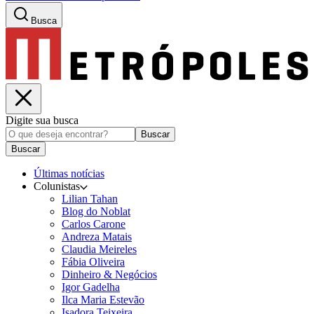
Busca
Digite sua busca
Buscar
Buscar
Últimas notícias
Colunistas
Lilian Tahan
Blog do Noblat
Carlos Carone
Andreza Matais
Claudia Meireles
Fábia Oliveira
Dinheiro & Negócios
Igor Gadelha
Ilca Maria Estevão
Isadora Teixeira