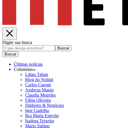
Digite sua busca
Buscar
Buscar
Últimas notícias
Colunistas
Lilian Tahan
Blog do Noblat
Carlos Carone
Andreza Matais
Claudia Meireles
Fábia Oliveira
Dinheiro & Negócios
Igor Gadelha
Ilca Maria Estevão
Isadora Teixeira
Mario Sabino