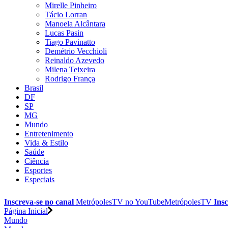
Mirelle Pinheiro
Tácio Lorran
Manoela Alcântara
Lucas Pasin
Tiago Pavinatto
Demétrio Vecchioli
Reinaldo Azevedo
Milena Teixeira
Rodrigo França
Brasil
DF
SP
MG
Mundo
Entretenimento
Vida & Estilo
Saúde
Ciência
Esportes
Especiais
Inscreva-se no canal
MetrópolesTV no
YouTube
MetrópolesTV
Insc
Página Inicial
Mundo