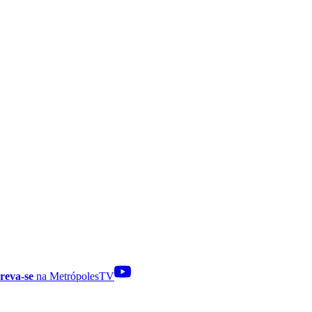
reva-se
na MetrópolesTV