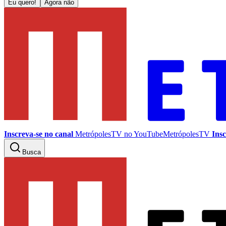
Eu quero!
Agora não
Inscreva-se no canal
MetrópolesTV no
YouTube
MetrópolesTV
Insc
Busca