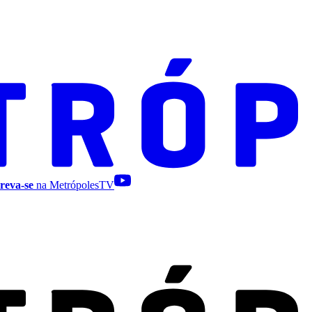
reva-se
na MetrópolesTV